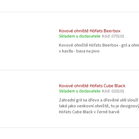
Kovové ohniště Höfats Beerbox
Skladem u dodavatele
Kód:
070101
Kovové ohniště Höfats Beerbox - gril a ohn
v kastlu - basa na pivo
Kovové ohniště Höfats Cube Black
Skladem u dodavatele
Kód:
020101
Zahradní gril na dřevo a dřevěné uhlí slouží
také jako venkovní ohniště, to je designov
Höfats Cube Black v černé barvě.