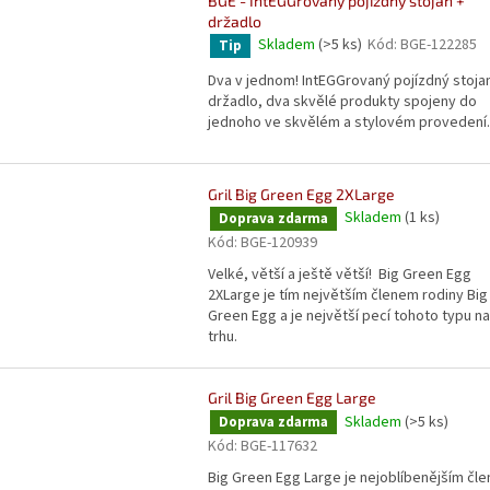
BGE - IntEGGrovaný pojízdný stojan +
držadlo
Skladem
(>5 ks)
Kód:
BGE-122285
Tip
Dva v jednom! IntEGGrovaný pojízdný stoja
držadlo, dva skvělé produkty spojeny do
jednoho ve skvělém a stylovém provedení.
Gril Big Green Egg 2XLarge
Skladem
(1 ks)
Doprava zdarma
Kód:
BGE-120939
Velké, větší a ještě větší! Big Green Egg
2XLarge je tím největším členem rodiny Big
Green Egg a je největší pecí tohoto typu na
trhu.
Gril Big Green Egg Large
Skladem
(>5 ks)
Doprava zdarma
Kód:
BGE-117632
Big Green Egg Large je nejoblíbenějším čl