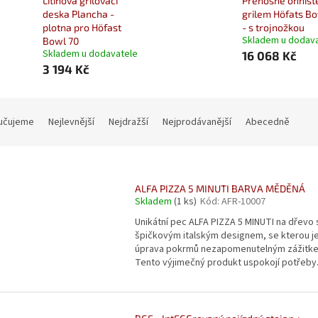
Litinová grilovací
Přenosné ohništ
deska Plancha -
grilem Höfats Bo
plotna pro Höfast
- s trojnožkou
Skladem u dodav
Bowl 70
Skladem u dodavatele
16 068 Kč
3 194 Kč
učujeme
Nejlevnější
Nejdražší
Nejprodávanější
Abecedně
ALFA PIZZA 5 MINUTI BARVA MĚDĚNÁ
Skladem
(1 ks)
Kód:
AFR-10007
Unikátní pec ALFA PIZZA 5 MINUTI na dřevo 
špičkovým italským designem, se kterou j
úprava pokrmů nezapomenutelným zážitk
Tento výjimečný produkt uspokojí potřeby.