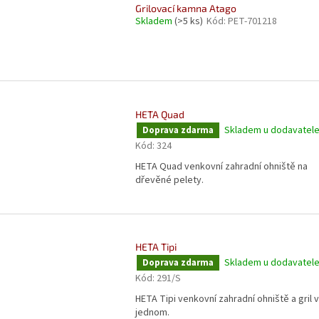
Grilovací kamna Atago
Skladem
(>5 ks)
Kód:
PET-701218
HETA Quad
Skladem u dodavatel
Doprava zdarma
Kód:
324
HETA Quad venkovní zahradní ohniště na
dřevěné pelety.
HETA Tipi
Skladem u dodavatel
Doprava zdarma
Kód:
291/S
HETA Tipi venkovní zahradní ohniště a gril v
jednom.