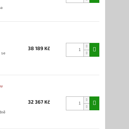
na
38 189 Kč
e se
nu
32 367 Kč
m
dně