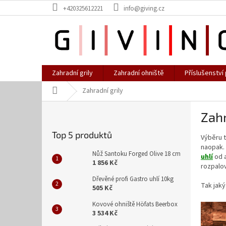
Přejít
+420325612221
info@giving.cz
na
obsah
Zahradní grily
Zahradní ohniště
Příslušenství 
Domů
Zahradní grily
P
Zahr
o
s
Top 5 produktů
Výběru t
t
naopak. 
r
Nůž Santoku Forged Olive 18 cm
uhlí
od 
a
1 856 Kč
rozpalov
n
Dřevěné profi Gastro uhlí 10kg
n
Tak jaký
505 Kč
í
Kovové ohniště Höfats Beerbox
p
3 534 Kč
a