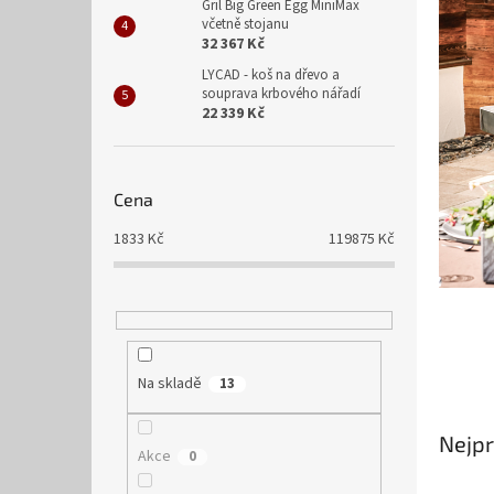
n
Gril Big Green Egg MiniMax
včetně stojanu
e
32 367 Kč
l
LYCAD - koš na dřevo a
souprava krbového nářadí
22 339 Kč
Cena
1833
Kč
119875
Kč
Na skladě
13
Nejpr
Akce
0