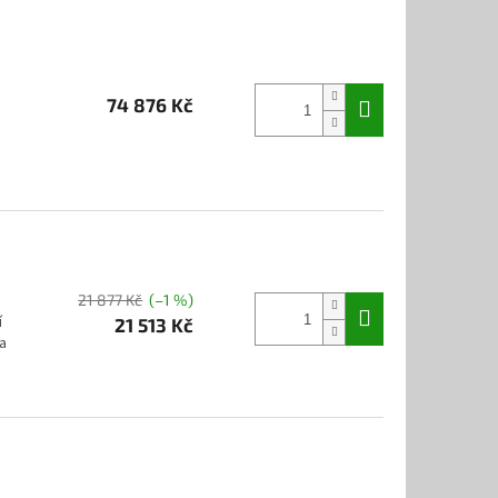
74 876 Kč
e
21 877 Kč
(–1 %)
í
21 513 Kč
a