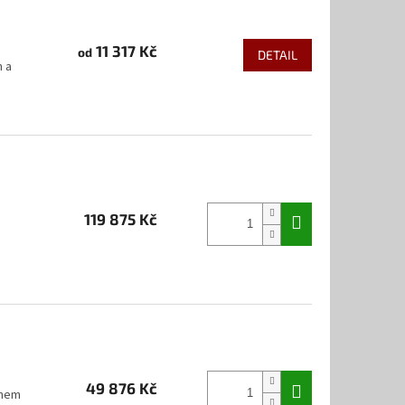
11 317 Kč
od
DETAIL
n a
119 875 Kč
49 876 Kč
enem