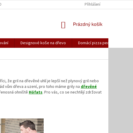
OBNÍCH ÚDAJŮ
HODNOCENÍ OBCHODU
Přihlášení
O NÁS
KONTAKTY
NÁKUPNÍ
Prázdný košík
KOŠÍK
ování
Designové koše na dřevo
Domácí pizza pece
Nože
i, že gril na dřevěné uhlí je lepší než plynový gril nebo
ád vůni dřeva a uzení, pro toho máme grily na
dřevěné
přenosná ohniště
Höfats
. Pro vás, co se nechtějí zdržovat