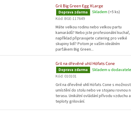
Gril Big Green Egg XLarge
Skladem
(>5 ks)
Doprava zdarma
Kód:
BGE-117649
Máte velkou rodinu nebo velkou partu
kamarádů? Nebo jste profesionální kuchař,
například připravujete catering pro velké
skupiny lidí? Potom je vaším ideálním
parťákem Big Green...
Gril na dřevěné uhlí Höfats Cone
Skladem u dodavatel
Doprava zdarma
Kód:
010101
Gril na dřevěné uhlí Höfats Cone s možnost
umístění do stolu nebo ve stojanu rovnou n
terasu. Unikátní ovládání přívodu vzduchu a
teploty grilování.