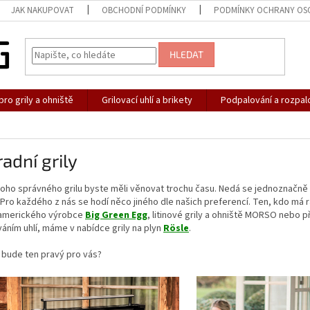
JAK NAKUPOVAT
OBCHODNÍ PODMÍNKY
PODMÍNKY OCHRANY OS
HLEDAT
pro grily a ohniště
Grilovací uhlí a brikety
Podpalování a rozpal
adní grily
oho správného grilu byste měli věnovat trochu času. Nedá se jednoznačně říc
Pro každého z nás se hodí něco jiného dle našich preferencí. Ten, kdo má r
amerického výrobce
Big Green Egg
, litinové grily a ohniště MORSO nebo 
áním uhlí, máme v nabídce grily na plyn
Rösle
.
 bude ten pravý pro vás?