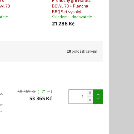
ě s
Přenosný gril Hofats
wl 70
BOWL 70 + Plancha
BBQ Set vysoký
atele
Skladem u dodavatele
21 286 Kč
28
položek celkem
68 365 Kč
(–21 %)
se
53 365 Kč
e
em.
..