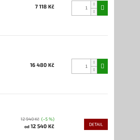
7 118 Kč
e
16 480 Kč
e
12 940 Kč
(–5 %)
DETAIL
12 540 Kč
od