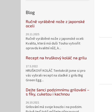
k
t
Blog
ů
Ručně vyráběné nože z japonské
oceli
20.11.2025
Ručně vyráběné nože z japonské oceli:
Kvalita, která má duši Touha vytvořit
opravdu kvalitní nůž, k...
Recept na hruškový koláč na grilu
17.5.2022
HRUŠKOVÝ KOLÁČ Tentokrát jsme si pro
vás vybrali recept na sladké z grilu Big
Green Egg...
Dejte šanci podzimnímu grilování –
s fíky, cuketou i kachnou
26.10.2021
Grilování má svoje kouzlo i na podzim.
Právě teď totiž můžete připravovat