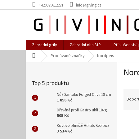
Přejít
+420325612221
info@giving.cz
na
obsah
Zahradní grily
Zahradní ohniště
Příslušenství 
Domů
Prodávané značky
Nordpeis
P
Nor
o
s
Top 5 produktů
t
Ř
r
Nůž Santoku Forged Olive 18 cm
a
a
Dopor
1 856 Kč
z
n
Dřevěné profi Gastro uhlí 10kg
e
n
505 Kč
V
n
í
ý
í
Kovové ohniště Höfats Beerbox
p
3 534 Kč
p
p
a