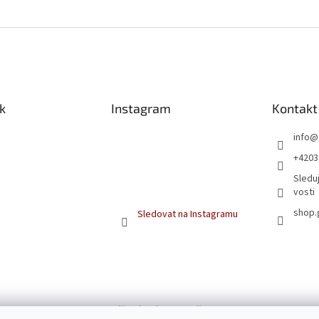
k
Instagram
Kontakt
info
@
+4203
Sleduj
vosti
shop.
Sledovat na Instagramu
Kamnářství Székely Poděbrady