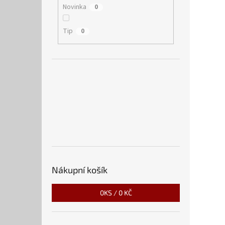
Novinka
0
Tip
0
Nákupní košík
0
KS /
0 KČ