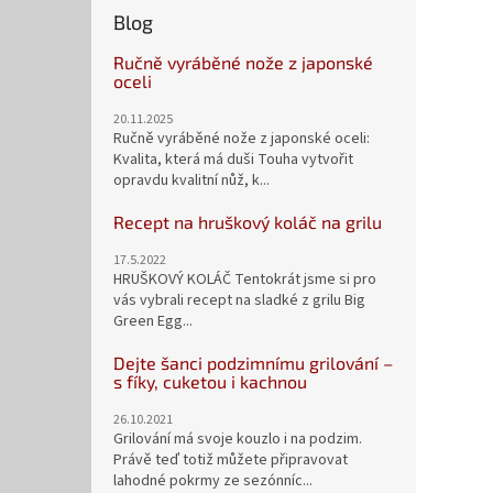
Blog
Ručně vyráběné nože z japonské
oceli
20.11.2025
Ručně vyráběné nože z japonské oceli:
Kvalita, která má duši Touha vytvořit
opravdu kvalitní nůž, k...
Recept na hruškový koláč na grilu
17.5.2022
HRUŠKOVÝ KOLÁČ Tentokrát jsme si pro
vás vybrali recept na sladké z grilu Big
Green Egg...
Dejte šanci podzimnímu grilování –
s fíky, cuketou i kachnou
26.10.2021
Grilování má svoje kouzlo i na podzim.
Právě teď totiž můžete připravovat
lahodné pokrmy ze sezónníc...