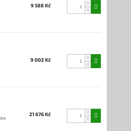
9 588 Kč
9 002 Kč
21 676 Kč
štěm