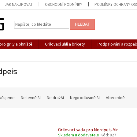
JAK NAKUPOVAT
OBCHODNÍ PODMÍNKY
PODMÍNKY OCHRANY OS
HLEDAT
pro grily a ohniště
Grilovací uhlí a brikety
Podpalování a rozpal
dpeis
učujeme
Nejlevnější
Nejdražší
Nejprodávanější
Abecedně
Grilovací sada pro Nordpeis Air
Skladem u dodavatele
Kód:
827