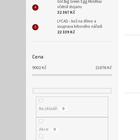
i
r
n
Gril Big Green Egg MiniMax
s
o
včetně stojanu
e
32 367 Kč
p
d
l
r
u
LYCAD - koš na dřevo a
souprava krbového nářadí
o
k
22 339 Kč
d
t
u
ů
k
t
Cena
ů
9002
Kč
21676
Kč
Na skladě
0
Akce
0