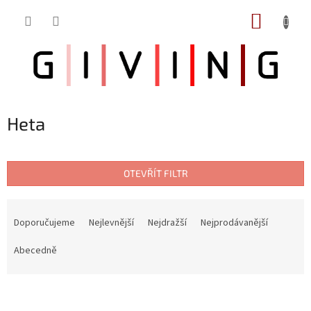
Přejít
NÁKUP
na
obsah
KOŠÍK
Heta
OTEVŘÍT FILTR
Ř
a
Doporučujeme
Nejlevnější
Nejdražší
Nejprodávanější
z
e
Abecedně
n
í
V
p
ý