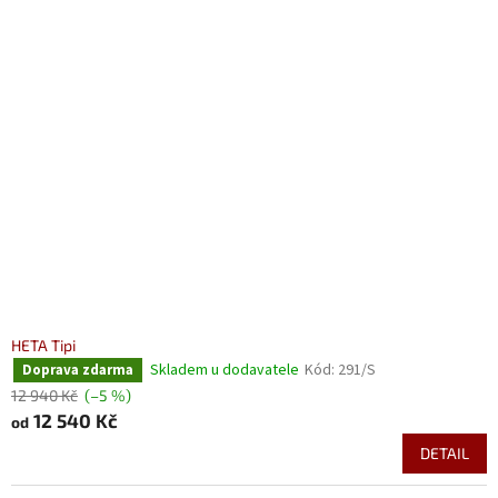
HETA Tipi
Skladem u dodavatele
Kód:
291/S
Doprava zdarma
12 940 Kč
(–5 %)
12 540 Kč
od
DETAIL