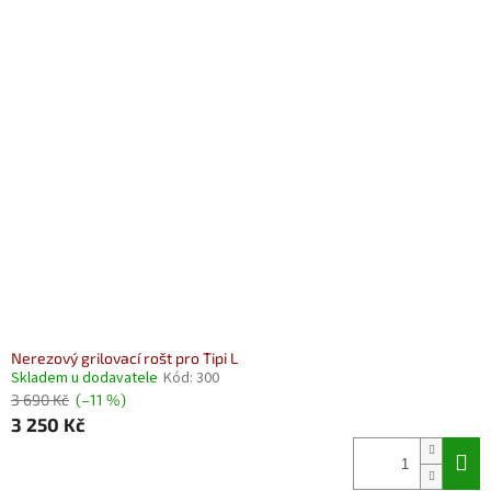
Nerezový grilovací rošt pro Tipi L
Skladem u dodavatele
Kód:
300
3 690 Kč
(–11 %)
3 250 Kč