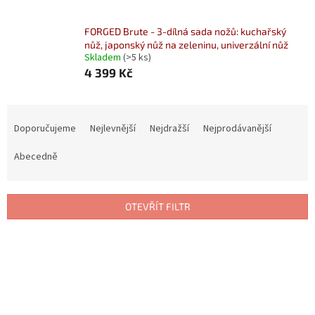
FORGED Brute - 3-dílná sada nožů: kuchařský
nůž, japonský nůž na zeleninu, univerzální nůž
Skladem
(>5 ks)
4 399 Kč
Ř
a
Doporučujeme
Nejlevnější
Nejdražší
Nejprodávanější
z
e
Abecedně
n
í
p
OTEVŘÍT FILTR
r
o
V
d
ý
u
p
k
i
t
s
ů