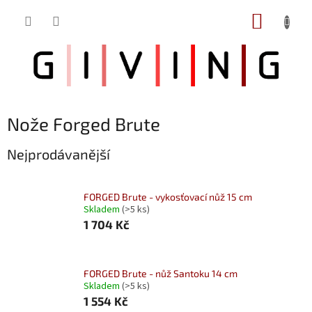
Přejít
NÁKUP
na
obsah
KOŠÍK
Nože Forged Brute
Nejprodávanější
FORGED Brute - vykosťovací nůž 15 cm
Skladem
(>5 ks)
1 704 Kč
FORGED Brute - nůž Santoku 14 cm
Skladem
(>5 ks)
1 554 Kč