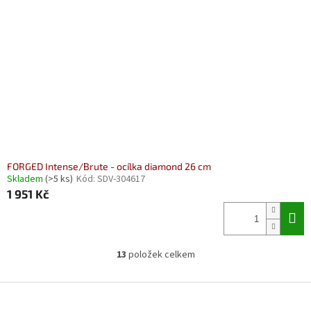
FORGED Intense/Brute - ocílka diamond 26 cm
Skladem
(>5 ks)
Kód:
SDV-304617
1 951 Kč
13
položek celkem
O
v
l
Z
á
á