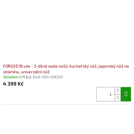
p
r
o
d
u
k
t
ů
FORGED Brute - 3-dílná sada nožů: kuchařský nůž, japonský nůž na
zeleninu, univerzální nůž
Skladem
(>5 ks)
Kód:
SDV-304259
4 399 Kč