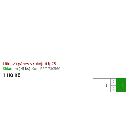
Litinová pánev s rukojetí fp25
Skladem
(>5 ks)
Kód:
PET-730560
1 110 Kč