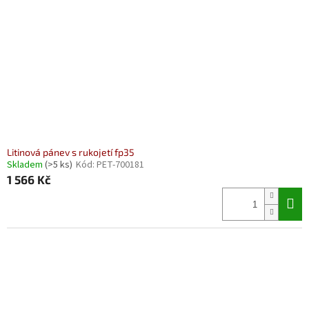
Litinová pánev s rukojetí fp35
Skladem
(>5 ks)
Kód:
PET-700181
1 566 Kč