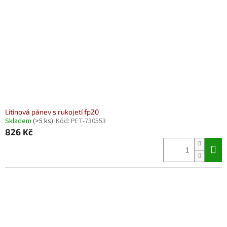
Litinová pánev s rukojetí fp20
Skladem
(>5 ks)
Kód:
PET-730553
826 Kč