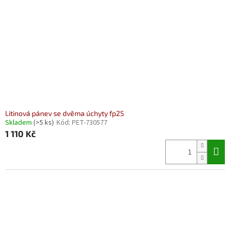
Litinová pánev se dvěma úchyty fp25
Skladem
(>5 ks)
Kód:
PET-730577
1 110 Kč