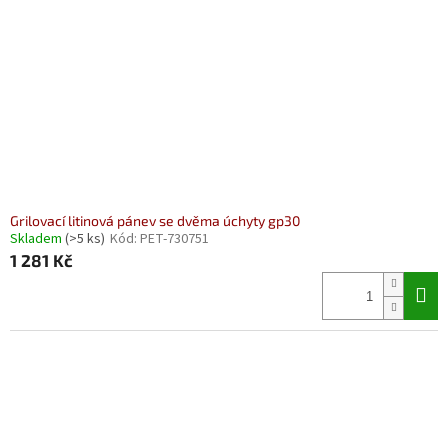
Grilovací litinová pánev se dvěma úchyty gp30
Skladem
(>5 ks)
Kód:
PET-730751
1 281 Kč