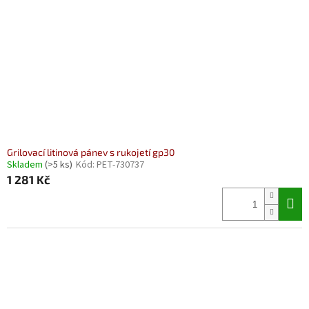
p
r
o
d
u
k
t
ů
Grilovací litinová pánev s rukojetí gp30
Skladem
(>5 ks)
Kód:
PET-730737
1 281 Kč