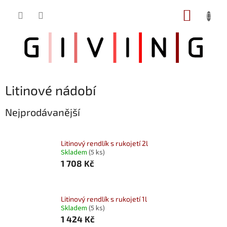
Přejít
NÁKUP
na
obsah
KOŠÍK
Litinové nádobí
Nejprodávanější
Litinový rendlík s rukojetí 2l
Skladem
(5 ks)
1 708 Kč
Litinový rendlík s rukojetí 1l
Skladem
(5 ks)
1 424 Kč