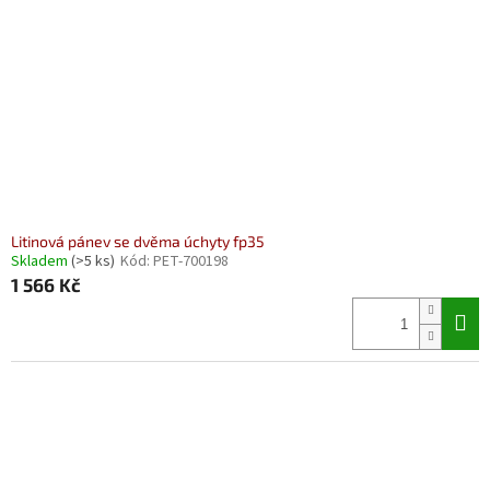
Litinová pánev se dvěma úchyty fp35
Skladem
(>5 ks)
Kód:
PET-700198
1 566 Kč