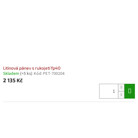
Litinová pánev s rukojetí fp40
Skladem
(>5 ks)
Kód:
PET-700204
2 135 Kč