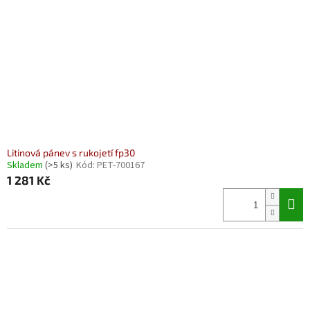
Litinová pánev s rukojetí fp30
Skladem
(>5 ks)
Kód:
PET-700167
1 281 Kč