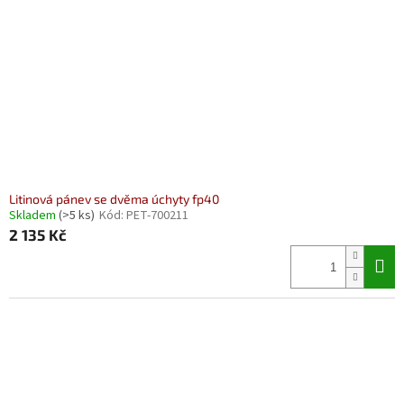
Litinová pánev se dvěma úchyty fp40
Skladem
(>5 ks)
Kód:
PET-700211
2 135 Kč