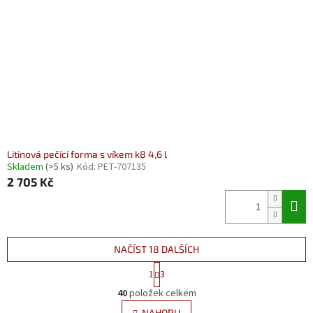
Litinová pečící forma s víkem k8 4,6 l
Skladem
(>5 ks)
Kód:
PET-707135
2 705 Kč
NAČÍST 18 DALŠÍCH
S
1
3
t
O
r
40
položek celkem
v
á
NAHORU