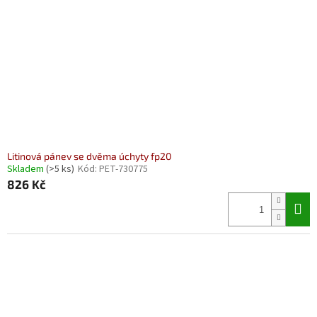
Litinová pánev se dvěma úchyty fp20
Skladem
(>5 ks)
Kód:
PET-730775
826 Kč