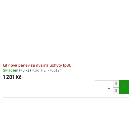
Litinová pánev se dvěma úchyty fp30
Skladem
(>5 ks)
Kód:
PET-700174
1 281 Kč