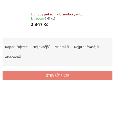
Litinový pekáč na brambory 4,8l
Skladem
(>5 ks)
2 847 Kč
Ř
a
Doporučujeme
Nejlevnější
Nejdražší
Nejprodávanější
z
e
Abecedně
n
í
p
OTEVŘÍT FILTR
r
o
V
d
ý
u
p
k
i
t
s
ů