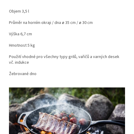
Objem 3,5 l
Průměr na horním okraji / dna ø 35 cm / ø 30 cm
Výška 6,7 cm
Hmotnost 5 kg
Použití vhodné pro všechny typy grilů, vařičů a varných desek
vč. indukce
Žebrované dno