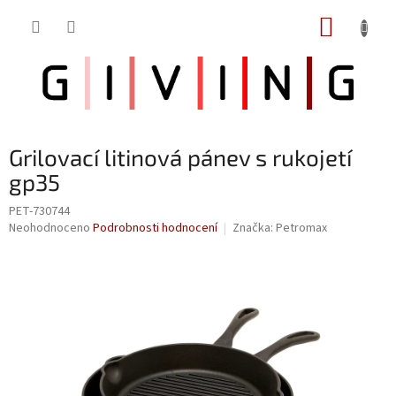
Přejít
NÁKUP
na
obsah
KOŠÍK
Grilovací litinová pánev s rukojetí
gp35
PET-730744
Průměrné
Neohodnoceno
Podrobnosti hodnocení
Značka:
Petromax
hodnocení
produktu
je
0,0
z
5
hvězdiček.