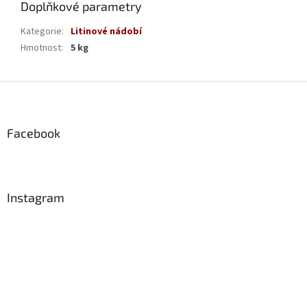
Doplňkové parametry
Kategorie
:
Litinové nádobí
Hmotnost
:
5 kg
Z
á
p
a
Facebook
t
í
Instagram