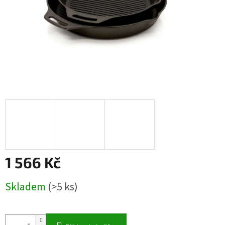
1 566 Kč
Měrná
Skladem
(>5 ks)
cena: