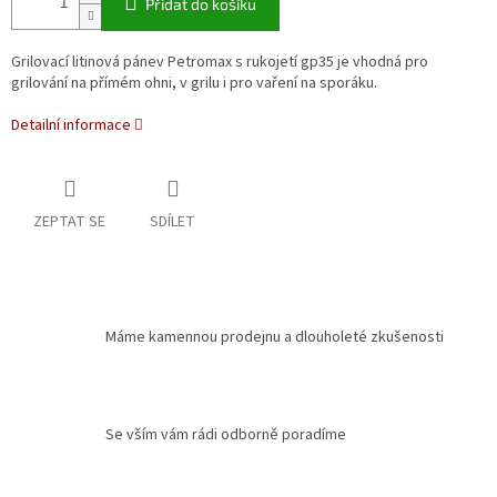
Přidat do košíku
Grilovací litinová pánev Petromax s rukojetí gp35 je vhodná pro
grilování na přímém ohni, v grilu i pro vaření na sporáku.
Detailní informace
ZEPTAT SE
SDÍLET
Máme kamennou prodejnu a dlouholeté zkušenosti
Se vším vám rádi odborně poradíme