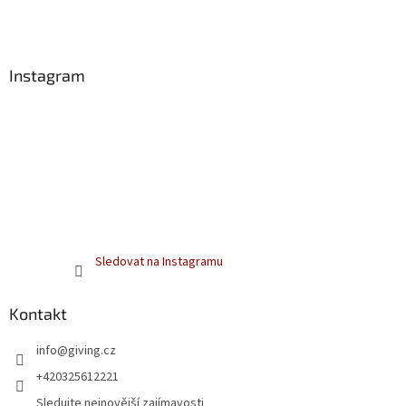
t
í
Instagram
Sledovat na Instagramu
Kontakt
info
@
giving.cz
+420325612221
Sledujte nejnovější zajímavosti