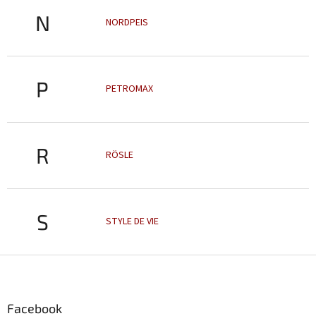
N
NORDPEIS
P
PETROMAX
R
RÖSLE
S
STYLE DE VIE
Z
á
p
a
Facebook