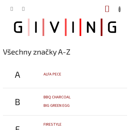
Přejít
NÁKUP
na
obsah
KOŠÍK
Všechny značky A-Z
A
ALFA PECE
BBQ CHARCOAL
B
BIG GREEN EGG
FIRESTYLE
F