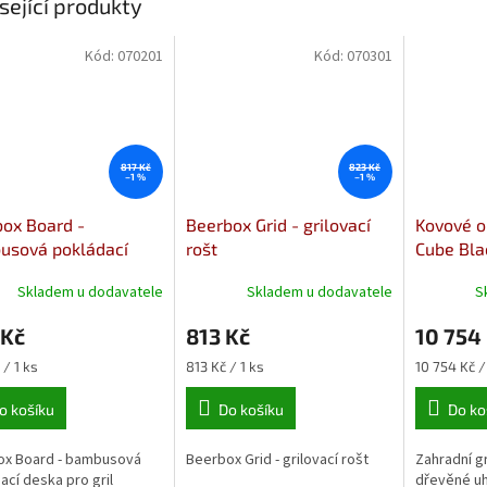
sející produkty
Kód:
070201
Kód:
070301
817 Kč
823 Kč
–1 %
–1 %
ox Board -
Beerbox Grid - grilovací
Kovové o
usová pokládací
rošt
Cube Bla
a
Skladem u dodavatele
Skladem u dodavatele
S
 Kč
813 Kč
10 754
Měrná
Měrná
 / 1 ks
813 Kč / 1 ks
10 754 Kč /
cena:
cena:
o košíku
Do košíku
Do ko
ox Board - bambusová
Beerbox Grid - grilovací rošt
Zahradní gr
ací deska pro gril
dřevěné uhl