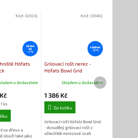
Kód:
020101
Kód:
100401
10 914
1 399 Kč
Kč
–0 %
–1 %
hniště Höfats
Grilovací rošt nerez -
ck
Höfats Bowl Grid
Další
kladem u dodavatele
Skladem u dodavatele
produkt
 Kč
1 386 Kč
 1 ks
Do košíku
šíku
Grilovací rošt Höfats Bowl Grid
- dvoudílný grilovací rošt z
il na dřevo a
ušlechtilé nerezové oceli
í slouží také jako