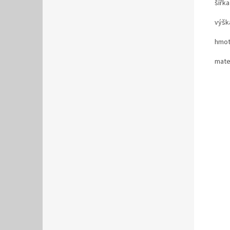
šířka
výšk
hmot
mater