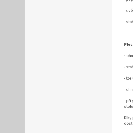
- dvě
- sta
Plec
-
ohn
- sta
- lz
- ohn
- při
stol
Díky
dost