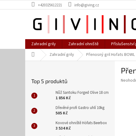
Přejít
+420325612221
info@giving.cz
na
obsah
Zahradní grily
Zahradní ohniště
Příslušenství 
Domů
Zahradní grily
Přenosný gril Hofats BOWL
P
Přen
o
s
Průměr
Neohod
Top 5 produktů
t
hodnoce
r
produkt
Nůž Santoku Forged Olive 18 cm
a
je
1 856 Kč
0,0
n
Dřevěné profi Gastro uhlí 10kg
z
n
505 Kč
5
í
hvězdič
Kovové ohniště Höfats Beerbox
p
3 534 Kč
a