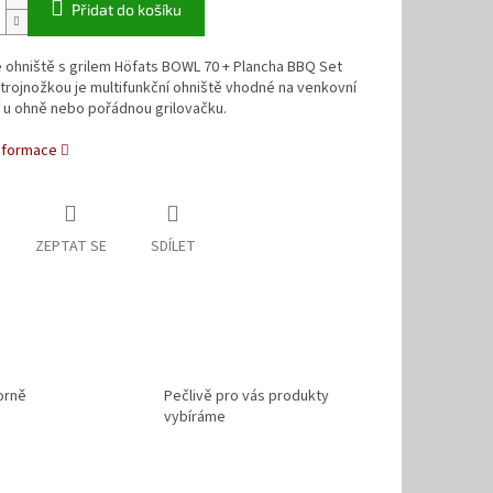
Přidat do košíku
 ohniště s grilem Höfats BOWL 70 + Plancha BBQ Set
trojnožkou je multifunkční ohniště vhodné na venkovní
 u ohně nebo pořádnou grilovačku.
informace
ZEPTAT SE
SDÍLET
orně
Pečlivě pro vás produkty
vybíráme