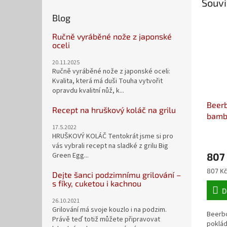
Souvi
Blog
Ručně vyráběné nože z japonské
oceli
20.11.2025
Ručně vyráběné nože z japonské oceli:
Kvalita, která má duši Touha vytvořit
opravdu kvalitní nůž, k...
Beerb
Recept na hruškový koláč na grilu
bamb
desk
17.5.2022
HRUŠKOVÝ KOLÁČ Tentokrát jsme si pro
vás vybrali recept na sladké z grilu Big
807
Green Egg...
Měrná
807 Kč
Dejte šanci podzimnímu grilování –
cena:
s fíky, cuketou i kachnou
D
26.10.2021
Grilování má svoje kouzlo i na podzim.
Beerb
Právě teď totiž můžete připravovat
poklád