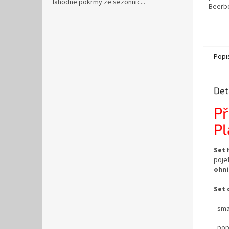
lahodné pokrmy ze sezónníc...
Beerb
Popi
Det
Př
Pl
Set 
pojet
ohni
Set 
- sm
- pop