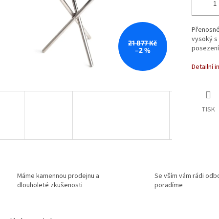
Přenosné
vysoký s 
21 877 Kč
posezení
–2 %
Detailní 
TISK
Máme kamennou prodejnu a
Se vším vám rádi odb
dlouholeté zkušenosti
poradíme