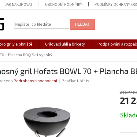
JAK NAKUPOVAT
OBCHODNÍ PODMÍNKY
PODMÍNKY OCHRANY OS
HLEDAT
pro grily a ohniště
Grilovací uhlí a brikety
Podpalování a rozpal
 70 + Plancha BBQ Set vysoký
osný gril Hofats BOWL 70 + Plancha B
né
noceno
Podrobnosti hodnocení
Značka:
Höfats
ní
u
21 877 K
21 
Měrná
Sklad
cena:
ek.