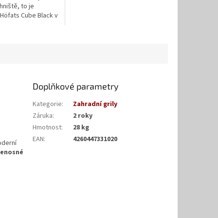
niště, to je
Höfats Cube Black v
ě.
Doplňkové parametry
Kategorie
:
Zahradní grily
Záruka
:
2 roky
Hmotnost
:
28 kg
EAN
:
4260447331020
oderní
řenosné