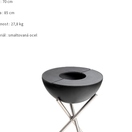
 : 70 cm
a : 85 cm
nost : 27,8 kg
iál : smaltovaná ocel