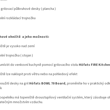
 grilovací půlkruhové desky ( plancha )
bilní rozkládací trojnožku
hové ohniště a jeho možnosti:
iště je vysoko nad zemí
bilní trojnožka ( stojan )
e umístit do venkovní kuchyně pomocí grilovacího stolu
Höfats
FIRE Kitche
iště lze naklopit proti větru nebo na pohledový efekt
 použití desky na gril
Höfats BOWL 70 Board
, proměníte ho v praktický odk
ek
 popelníku má topeniště dvoustupňový ventilační systém, který zásobuje o
atečným množstvím vzduchu.