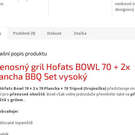
ox
venkovní oh
designový 
černé barv
s
Podobné (9)
Diskuze
Značka
ailní popis produktu
enosný gril Hofats BOWL 70 + 2x
ancha BBQ Set vysoký
Höfats Bowl 70 + 2 x 70 Plancha + 70 Tripod (trojnožka)
představuje m
í pro
přenosné ohniště
. Bowl však velmi jednoduše přeměníte také na
p
ště s grilem
...
obsahuje:
altované topeniště
elník