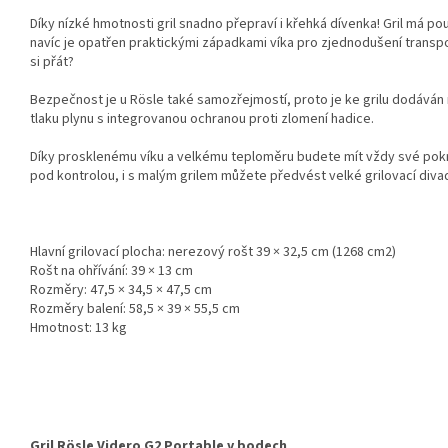
Díky nízké hmotnosti gril snadno přepraví i křehká dívenka! Gril má po
navíc je opatřen praktickými západkami víka pro zjednodušení transpo
si přát?
Bezpečnost je u Rösle také samozřejmostí, proto je ke grilu dodáván 
tlaku plynu s integrovanou ochranou proti zlomení hadice.
Díky prosklenému víku a velkému teploměru budete mít vždy své po
pod kontrolou, i s malým grilem můžete předvést velké grilovací diva
Hlavní grilovací plocha: nerezový rošt 39 × 32,5 cm (1268 cm2)
Rošt na ohřívání: 39 × 13 cm
Rozměry: 47,5 × 34,5 × 47,5 cm
Rozměry balení: 58,5 × 39 × 55,5 cm
Hmotnost: 13 kg
Gril Rösle Videro G2 Portable v bodech