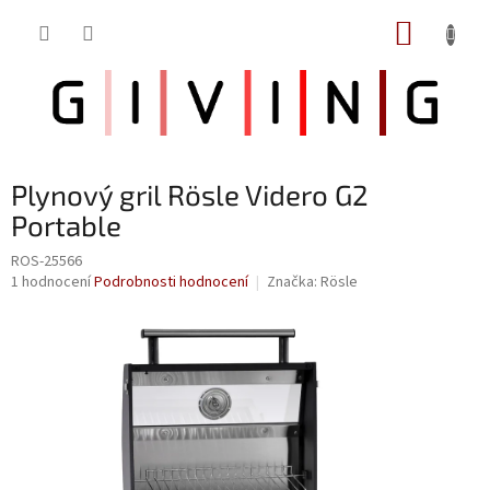
Přejít
NÁKUP
na
obsah
KOŠÍK
Plynový gril Rösle Videro G2
Portable
ROS-25566
Průměrné
1 hodnocení
Podrobnosti hodnocení
Značka:
Rösle
hodnocení
produktu
je
5,0
z
5
hvězdiček.