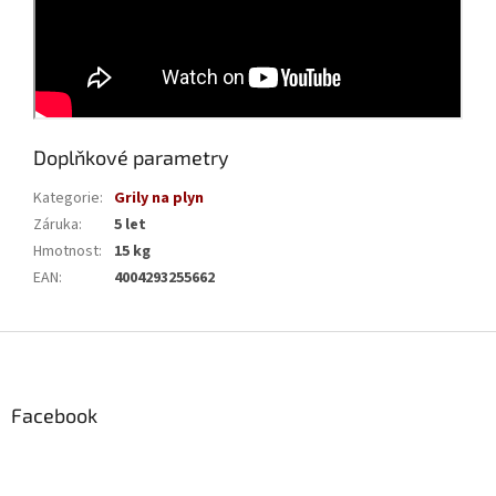
Doplňkové parametry
Kategorie
:
Grily na plyn
Záruka
:
5 let
Hmotnost
:
15 kg
EAN
:
4004293255662
Z
á
p
a
Facebook
t
í