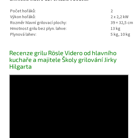
Počet hořáků:
2
Výkon hořáků:
2 x 2,2 kW
Rozměr hlavní grilovací plochy:
39 × 32,5 cm
Hmotnost grilu bez plyn. lahve:
13 kg
Plynová lahev:
5 kg, 10 kg
Recenze grilu Rösle Videro od hlavního
kuchaře a majitele Školy grilování Jirky
Hilgarta