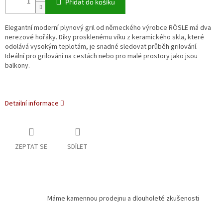
Přidat do košíku
Elegantní moderní plynový gril od německého výrobce RÖSLE má dva
nerezové hořáky. Díky prosklenému víku z keramického skla, které
odolává vysokým teplotám, je snadné sledovat průběh grilování.
Ideální pro grilování na cestách nebo pro malé prostory jako jsou
balkony.
Detailní informace
ZEPTAT SE
SDÍLET
Máme kamennou prodejnu a dlouholeté zkušenosti