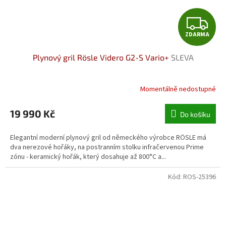
Z
ZDARMA
D
Plynový gril Rösle Videro G2-S Vario+
SLEVA
A
R
Momentálně nedostupné
M
19 990 Kč
Do košíku
A
Elegantní moderní plynový gril od německého výrobce RÖSLE má
dva nerezové hořáky, na postranním stolku infračervenou Prime
zónu - keramický hořák, který dosahuje až 800°C a...
Kód:
ROS-25396