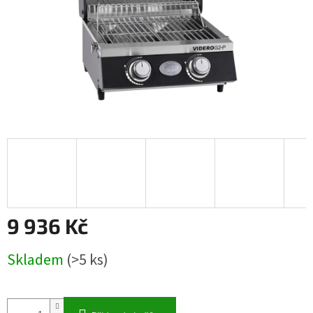
9 936 Kč
Měrná
Skladem
(>5 ks)
cena: