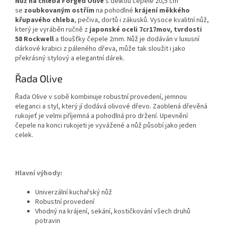
Nůž na chleba Forged Olive
s délkou čepele 20,5 cm
se
zoubkovaným ostřím
na pohodlné
krájení měkkého
křupavého chleba
, pečiva, dortů i zákusků. Vysoce kvalitní nůž,
který je vyráběn ručně z
japonské oceli 7cr17mov, tvrdosti
58 Rockwell
a tloušťky čepele 2mm. Nůž je dodáván v luxusní
dárkové krabici z páleného dřeva, může tak sloužit i jako
překrásný stylový a elegantní dárek.
Řada Olive
Řada Olive v sobě kombinuje robustní provedení, jemnou
eleganci a styl, který jí dodává olivové dřevo. Zaoblená dřevěná
rukojeť je velmi příjemná a pohodlná pro držení. Upevnění
čepele na konci rukojeti je vyvážené a nůž působí jako jeden
celek.
Hlavní výhody:
Univerzální kuchařský nůž
Robustní provedení
Vhodný na krájení, sekání, kostičkování všech druhů
potravin