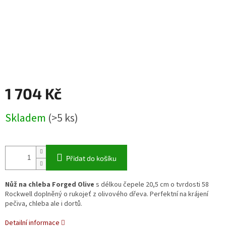
1 704 Kč
Měrná
Skladem
(>5 ks)
cena:
Přidat do košíku
Nůž na chleba Forged Olive
s délkou čepele 20,5 cm o tvrdosti 58
Rockwell doplněný o rukojeť z olivového dřeva. Perfektní na krájení
pečiva, chleba ale i dortů.
Detailní informace