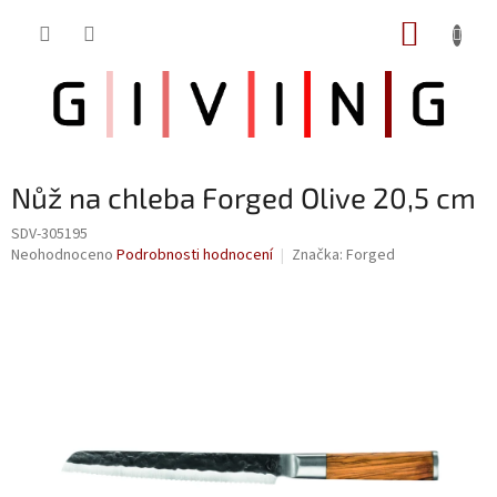
Přejít
NÁKUP
na
obsah
KOŠÍK
Nůž na chleba Forged Olive 20,5 cm
SDV-305195
Průměrné
Neohodnoceno
Podrobnosti hodnocení
Značka:
Forged
hodnocení
produktu
je
0,0
z
5
hvězdiček.