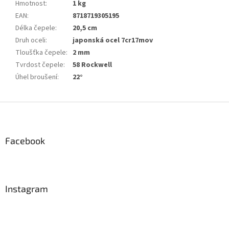
Hmotnost
:
1 kg
EAN
:
8718719305195
Délka čepele
:
20,5 cm
Druh oceli
:
japonská ocel 7cr17mov
Tloušťka čepele
:
2 mm
Tvrdost čepele
:
58 Rockwell
Úhel broušení
:
22°
Z
á
p
a
Facebook
t
í
Instagram