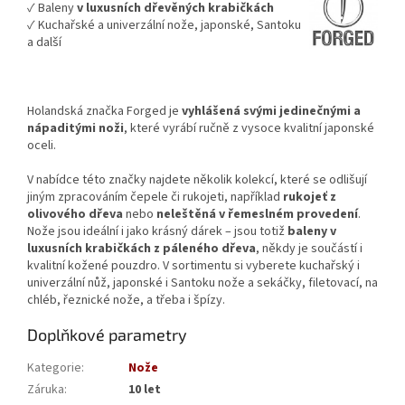
✓ Baleny
v luxusních dřevěných krabičkách
✓ Kuchařské a univerzální nože, japonské, Santoku
a další
Holandská značka Forged je
vyhlášená svými jedinečnými a
nápaditými noži
, které vyrábí ručně z vysoce kvalitní japonské
oceli.
V nabídce této značky najdete několik kolekcí, které se odlišují
jiným zpracováním čepele či rukojeti, například
rukojeť z
olivového dřeva
nebo
neleštěná v řemeslném provedení
.
Nože jsou ideální i jako krásný dárek – jsou totiž
baleny v
luxusních krabičkách z páleného dřeva
, někdy je součástí i
kvalitní kožené pouzdro. V sortimentu si vyberete
kuchařský
i
univerzální nůž,
japonské i Santoku nože
a sekáčky,
filetovací, na
chléb, řeznické nože, a třeba i špízy.
Doplňkové parametry
Kategorie
:
Nože
Záruka
:
10 let