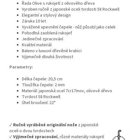
Řada Olive s rukojetí z olivového dřeva
Vyroben ručně z japonské oceli tvrdosti 58 Rockwell
Elegantní a stylový design
Záruka 10 let
Vyvážené upevnění čepele - nůž působí jako celek
Pohodlná zaoblená rukojeť
Jedinečné zpracování
Kvalitní materiál
Baleno v luxusní dřevěné krabici
Výjimečně dlouhá životnost
Parametry:
Délka čepele: 20,5 cm
Tloušťka čepele: 2 mm
Materiál: japonská ocel 7cr17mov, olivové dřevo
Tvrdost 58 Rockwell
Úhel broušení: 22°
✓
Ručně vyráběné originální nože
z japonské
oceli o dvou tvrdostech
✓
Výjimečné zpracování
, různé materiály rukojetí