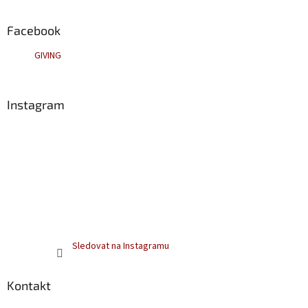
p
a
Facebook
t
GIVING
í
Instagram
Sledovat na Instagramu
Kontakt