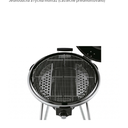
Jednoduchá a rychlá montáž (částečně předmontováno)