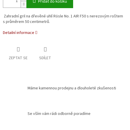
Přidat do košíku
Zahradní gril na dřevěné uhlí Rösle No. 1 AIR F50 s
nerezovým roštem
s průměrem 50 centimetrů.
Detailní informace
ZEPTAT SE
SDÍLET
Máme kamennou prodejnu a dlouholeté zkušenosti
Se vším vám rádi odborně poradíme