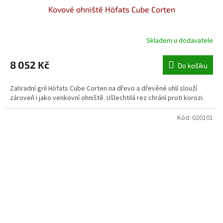
Kovové ohniště Höfats Cube Corten
Skladem u dodavatele
8 052 Kč
Do košíku
Zahradní gril Höfats Cube Corten na dřevo a dřevěné uhlí slouží
zároveň i jako venkovní ohniště. Ušlechtilá rez chrání proti korozi.
Kód:
020101