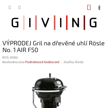
Přejít
NÁKUP
na
obsah
KOŠÍK
VÝPRODEJ Gril na dřevěné uhlí Rösle
No. 1 AIR F50
ROS-25001
Průměrné
Neohodnoceno
Podrobnosti hodnocení
Značka:
Rösle
hodnocení
produktu
je
0,0
z
5
hvězdiček.