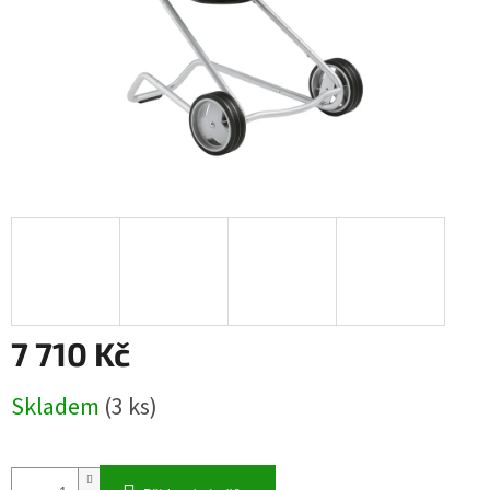
7 710 Kč
Měrná
Skladem
(3 ks)
cena: