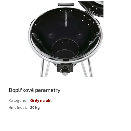
Doplňkové parametry
Kategorie
:
Grily na uhlí
Hmotnost
:
20 kg
Z
á