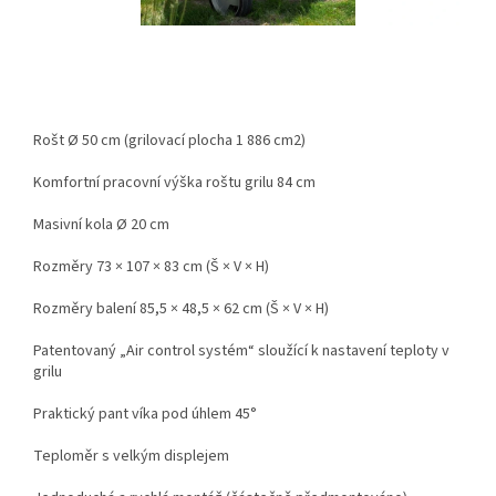
Rošt Ø 50 cm (grilovací plocha 1 886 cm2)
Komfortní pracovní výška roštu grilu 84 cm
Masivní kola Ø 20 cm
Rozměry 73 × 107 × 83 cm (Š × V × H)
Rozměry balení 85,5 × 48,5 × 62 cm (Š × V × H)
Patentovaný „Air control systém“ sloužící k nastavení teploty v
grilu
Praktický pant víka pod úhlem 45°
Teploměr s velkým displejem