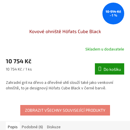
10 914 Kč
–1 %
Kovové ohniště Höfats Cube Black
Skladem u dodavatele
10 754 Kč
Měrná
10 754 Kč / 1 ks
Do košíku
cena:
Zahradní gril na dřevo a dřevěné uhlí slouží také jako venkovní
ohniště, to je designový Höfats Cube Black v černé barvě.
ZOBRAZIT VŠECHNY SOUVISEJÍCÍ PRODUKTY
Popis
Podobné (6)
Diskuze