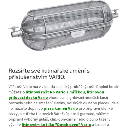
Rozšiřte své kulinářské umění s
příslušenstvím VARIO:
Váš rošt Vario má v základu klasický průběžný rošt. Doplnit ho ale
můžete o
litinový rošt RS Vario s mřížkou
,
litinovou
grilovací desku Vario
vhodnou na grilování menších kusů
potravin nebo na smažení slaniny, volských ok nebo placek, dále
ho můžete doplnit o
pizza kámen Vario
pro přípravu křehké
pizzy, ale třeba i listových šátečků; jste-li gurmáni, můžete
připravit výborný guláš, chilli-con-carne nebo dlouho tažený
vývar v
litinovém kotlíku "Dutch oven" Vario
a luxusní a