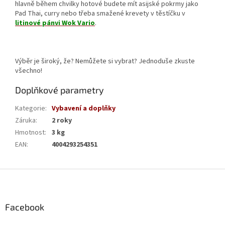
hlavně během chvilky hotové budete mít asijské pokrmy jako
Pad Thai, curry nebo třeba smažené krevety v těstíčku v
litinové pánvi Wok Vario
.
Výběr je široký, že? Nemůžete si vybrat? Jednoduše zkuste
všechno!
Doplňkové parametry
Kategorie
:
Vybavení a doplňky
Záruka
:
2 roky
Hmotnost
:
3 kg
EAN
:
4004293254351
Z
á
p
a
Facebook
t