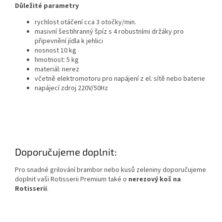
Důležité parametry
rychlost otáčení cca 3 otočky/min.
masivní šestihranný špíz s 4 robustními držáky pro
připevnění jídla k jehlici
nosnost 10 kg
hmotnost: 5 kg
materiál: nerez
včetně elektromotoru pro napájení z el. sítě nebo baterie
napájecí zdroj 220V/50Hz
Doporučujeme doplnit:
Pro snadné grilování brambor nebo kusů zeleniny doporučujeme
doplnit vaši Rotisserii Premium také o
nerezový koš na
Rotisserii
.