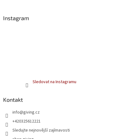
í
Instagram
Sledovat na Instagramu
Kontakt
info
@
giving.cz
+420325612221
Sledujte nejnovější zajímavosti