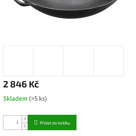
2 846 Kč
Měrná
Skladem
(>5 ks)
cena:
Přidat do košíku