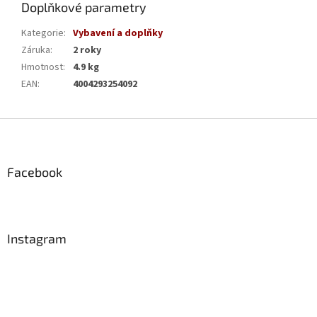
Doplňkové parametry
Kategorie
:
Vybavení a doplňky
Záruka
:
2 roky
Hmotnost
:
4.9 kg
EAN
:
4004293254092
Z
á
p
a
Facebook
t
í
Instagram