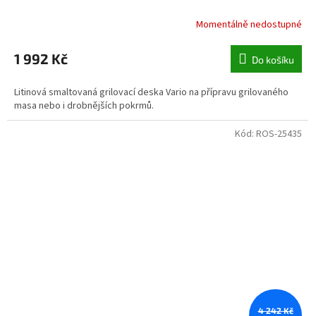
Momentálně nedostupné
1 992 Kč
Do košíku
Litinová smaltovaná grilovací deska Vario na přípravu grilovaného
masa nebo i drobnějších pokrmů.
Kód:
ROS-25435
4 242 Kč