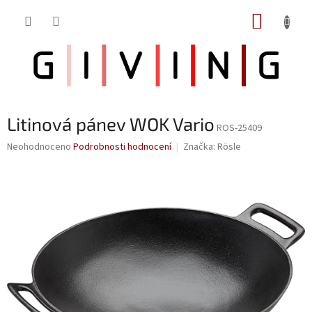
Přejít
NÁKUP
na
obsah
KOŠÍK
Litinová pánev WOK Vario
ROS-25409
Průměrné
Neohodnoceno
Podrobnosti hodnocení
Značka:
Rösle
hodnocení
produktu
je
0,0
z
5
hvězdiček.