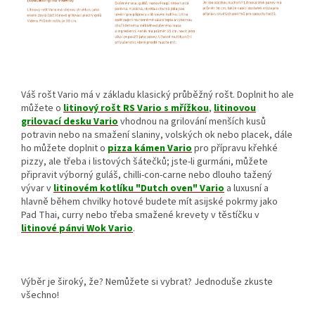
Váš rošt Vario má v základu klasický průběžný rošt. Doplnit ho ale
můžete o
litinový rošt RS Vario s mřížkou
,
litinovou
grilovací desku Vario
vhodnou na grilování menších kusů
potravin nebo na smažení slaniny, volských ok nebo placek, dále
ho můžete doplnit o
pizza kámen Vario
pro přípravu křehké
pizzy, ale třeba i listových šátečků; jste-li gurmáni, můžete
připravit výborný guláš, chilli-con-carne nebo dlouho tažený
vývar v
litinovém kotlíku "Dutch oven" Vario
a luxusní a
hlavně během chvilky hotové budete mít asijské pokrmy jako
Pad Thai, curry nebo třeba smažené krevety v těstíčku v
litinové pánvi Wok Vario
.
Výběr je široký, že? Nemůžete si vybrat? Jednoduše zkuste
všechno!