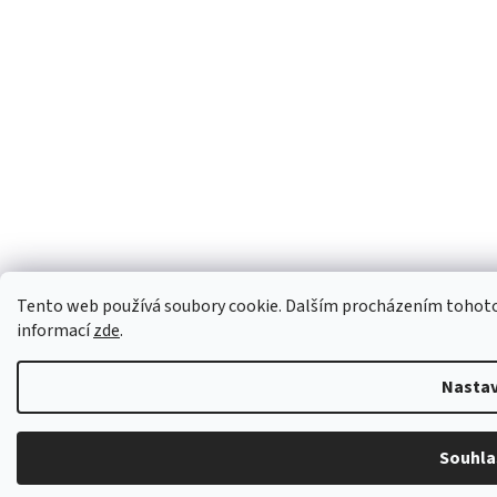
Tento web používá soubory cookie. Dalším procházením tohoto w
informací
zde
.
Nastav
Souhla