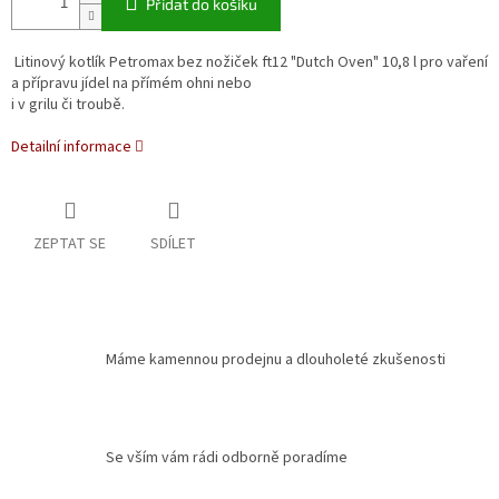
Přidat do košíku
Litinový kotlík Petromax bez nožiček ft12 "Dutch Oven" 10,8 l pro vaření
a přípravu jídel na přímém ohni nebo
i v grilu či troubě.
Detailní informace
ZEPTAT SE
SDÍLET
Máme kamennou prodejnu a dlouholeté zkušenosti
Se vším vám rádi odborně poradíme