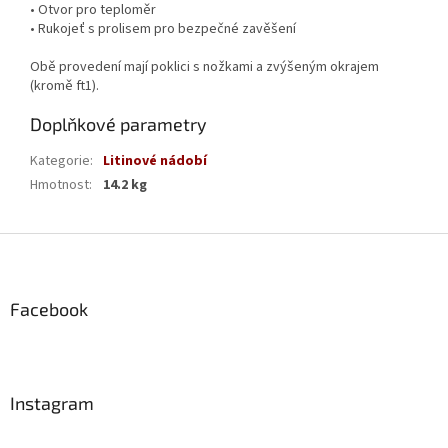
• Otvor pro teploměr
• Rukojeť s prolisem pro bezpečné zavěšení
Obě provedení mají poklici s nožkami a zvýšeným okrajem
(kromě ft1).
Doplňkové parametry
Kategorie
:
Litinové nádobí
Hmotnost
:
14.2 kg
Z
á
p
a
Facebook
t
í
Instagram