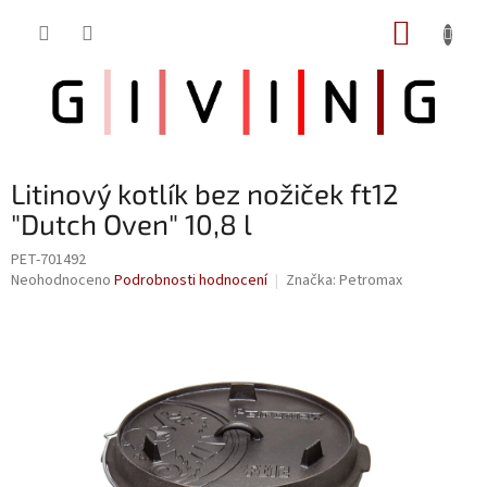
Přejít
NÁKUP
na
obsah
KOŠÍK
Litinový kotlík bez nožiček ft12
"Dutch Oven" 10,8 l
PET-701492
Průměrné
Neohodnoceno
Podrobnosti hodnocení
Značka:
Petromax
hodnocení
produktu
je
0,0
z
5
hvězdiček.