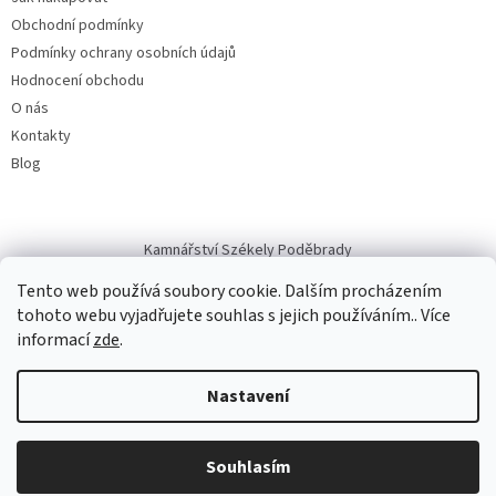
Obchodní podmínky
Podmínky ochrany osobních údajů
Hodnocení obchodu
O nás
Kontakty
Blog
Kamnářství Székely Poděbrady
Tento web používá soubory cookie. Dalším procházením
tohoto webu vyjadřujete souhlas s jejich používáním.. Více
informací
zde
.
Vytvořil Shoptet
Nastavení
Copyright 2026
GIVING
. Všechna práva vyhrazena.
Upravit nastavení
cookies
Souhlasím