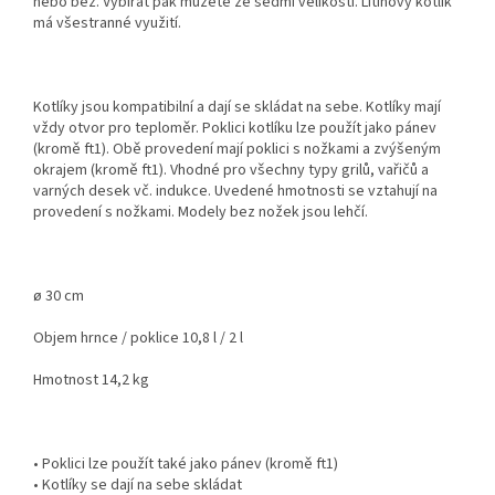
nebo bez. Vybírat pak můžete ze sedmi velikostí. Litinový kotlík
má všestranné využití.
Kotlíky jsou kompatibilní a dají se skládat na sebe. Kotlíky mají
vždy otvor pro teploměr. Poklici kotlíku lze použít jako pánev
(kromě ft1). Obě provedení mají poklici s nožkami a zvýšeným
okrajem (kromě ft1). Vhodné pro všechny typy grilů, vařičů a
varných desek vč. indukce. Uvedené hmotnosti se vztahují na
provedení s nožkami. Modely bez nožek jsou lehčí.
ø 30 cm
Objem hrnce / poklice 10,8 l / 2 l
Hmotnost 14,2 kg
• Poklici lze použít také jako pánev (kromě ft1)
• Kotlíky se dají na sebe skládat