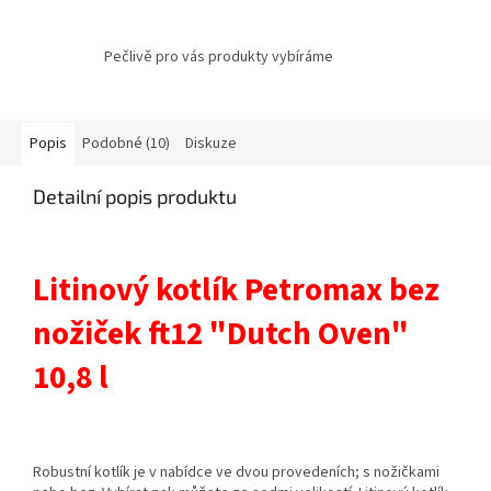
Pečlivě pro vás produkty vybíráme
Popis
Podobné (10)
Diskuze
Detailní popis produktu
Litinový kotlík Petromax bez
nožiček ft12 "Dutch Oven"
10,8 l
Robustní kotlík je v nabídce ve dvou provedeních; s nožičkami