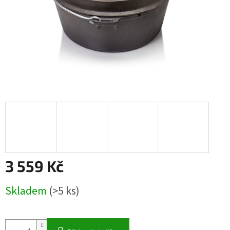
3 559 Kč
Měrná
Skladem
(>5 ks)
cena: