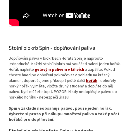
Stolní biokrb Spin - doplňování paliva
Doplňování paliva v biokrbech Höfats Spin je naprosto
jednoduché. Každý stolní biokrb má součástí balení jeden hořák.
Hořák naplníte
gelovým palivem v láhvích
a zapálíte. Pokud
chcete hned po dohoření pokračovat v pohledu na krásný
plamen, doporučujeme přikoupit ještě další
hořák
- dohořelý
horký hořák vyjměte, vložte druhý studený a doplňte do něj
palivo. Nyní můžete topit.
POZOR! Nikdy nedoplňujte palivo do
horkého hořáku - nebezpečí úrazu!
Spin v základu neobsahuje palivo, pouze jeden hořák.
Vyberte si proto při nákupu množství paliva a také počet
hořáků pro doplňování.
Stolní biokrb Hoefats Spin v bodech: