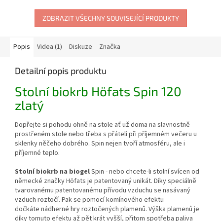
ZOBRAZIT VŠECHNY SOUVISEJÍCÍ PRODUKTY
Popis
Videa (1)
Diskuze
Značka
Detailní popis produktu
Stolní biokrb Höfats Spin 120
zlatý
Dopřejte si pohodu ohně na stole ať už doma na slavnostně
prostřeném stole nebo třeba s přáteli při příjemném večeru u
sklenky něčeho dobrého. Spin nejen tvoří atmosféru, ale i
příjemné teplo.
Stolní biokrb na biogel
Spin - nebo chcete-li stolní svícen od
německé značky Höfats je patentovaný unikát. Díky speciálně
tvarovanému patentovanému přívodu vzduchu se nasávaný
vzduch roztočí. Pak se pomocí komínového efektu
dočkáte
nádherné hry roztočených plamenů
. Výška plamenů je
díky tomuto efektu až pět krát vyšší, přitom spotřeba paliva