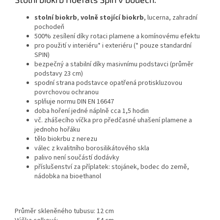
stolní biokrb
,
volně stojící biokrb
, lucerna, zahradní
pochodeň
500% zesílení díky rotaci plamene a komínovému efektu
pro použití v interiéru* i exteriéru (* pouze standardní
SPIN)
bezpečný a stabilní díky masivnímu podstavci (průměr
podstavy 23 cm)
spodní strana podstavce opatřená protiskluzovou
povrchovou ochranou
splňuje normu DIN EN 16647
doba hoření jedné náplně cca 1,5 hodin
vč. zhášecího víčka pro předčasné uhašení plamene a
jednoho hořáku
tělo biokrbu z nerezu
válec z kvalitního borosilikátového skla
palivo není součástí dodávky
příslušenství za příplatek: stojánek, bodec do země,
nádobka na bioethanol
Průměr skleněného tubusu:
12 cm