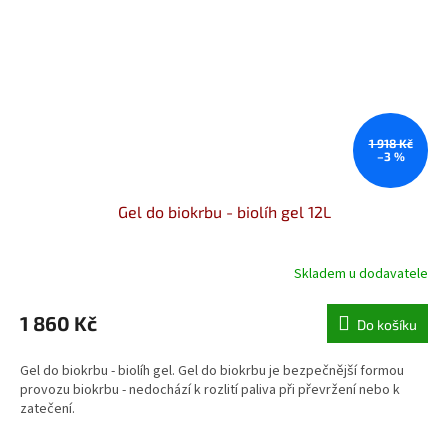
1 918 Kč
–3 %
Gel do biokrbu - biolíh gel 12L
Skladem u dodavatele
Průměrné
hodnocení
produktu
1 860 Kč
Do košíku
je
5,0
Gel do biokrbu - biolíh gel. Gel do biokrbu je bezpečnější formou
z
provozu biokrbu - nedochází k rozlití paliva při převržení nebo k
5
zatečení.
hvězdiček.