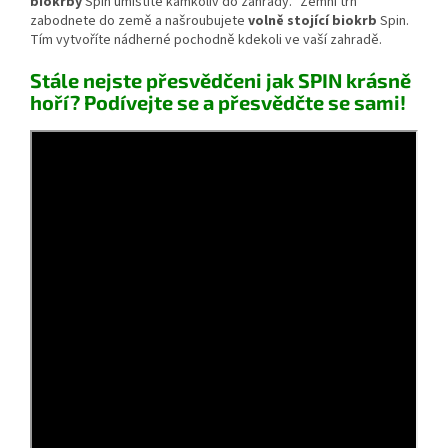
biokrby
Spin umístíte kamkoliv do zahrady. "Zemní trn"
zabodnete do země a našroubujete
volně stojící biokrb
Spin.
Tím vytvoříte nádherné pochodně kdekoli ve vaší zahradě.
Stále nejste přesvědčeni jak SPIN krásně
hoří? Podívejte se a přesvědčte se sami!