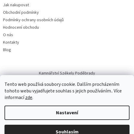
Jak nakupovat
Obchodní podmínky
Podmínky ochrany osobních údajů
Hodnocení obchodu
O nás
Kontakty
Blog
Kamnářství Székely Poděbrady
Tento web používá soubory cookie. Dalším procházením
tohoto webu vyjadřujete souhlas s jejich používáním.. Více
informací
zde
.
Vytvořil Shoptet
Nastavení
Copyright 2026
GIVING
. Všechna práva vyhrazena.
Upravit nastavení
cookies
Souhlasím