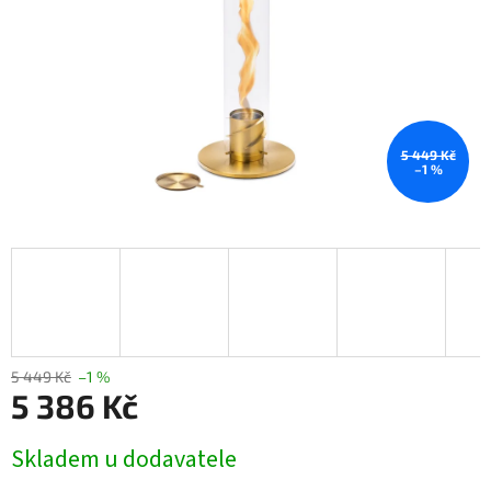
5 449 Kč
–1 %
5 449 Kč
–1 %
5 386 Kč
Měrná
Skladem u dodavatele
cena: