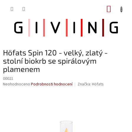
Přejít
NÁKUP
na
obsah
KOŠÍK
Höfats Spin 120 - velký, zlatý -
stolní biokrb se spirálovým
plamenem
00021
Průměrné
Neohodnoceno
Podrobnosti hodnocení
Značka:
Höfats
hodnocení
produktu
je
0,0
z
5
hvězdiček.