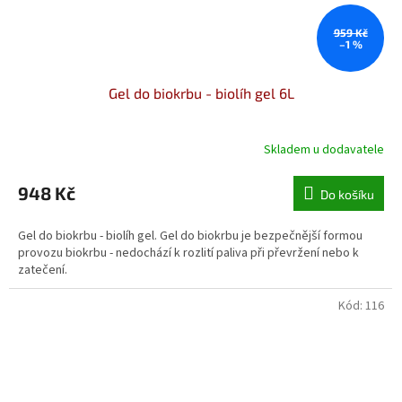
959 Kč
–1 %
Gel do biokrbu - biolíh gel 6L
Skladem u dodavatele
948 Kč
Do košíku
Gel do biokrbu - biolíh gel. Gel do biokrbu je bezpečnější formou
provozu biokrbu - nedochází k rozlití paliva při převržení nebo k
zatečení.
Kód:
116