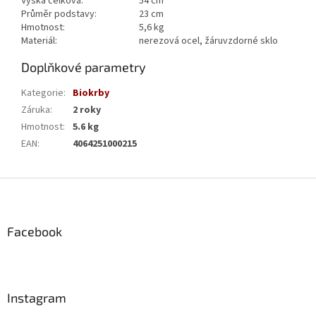
Výška celková:
54 cm
Průměr podstavy:
23 cm
Hmotnost:
5,6 kg
Materiál:
nerezová ocel, žáruvzdorné sklo
Doplňkové parametry
Kategorie
:
Biokrby
Záruka
:
2 roky
Hmotnost
:
5.6 kg
EAN
:
4064251000215
Z
á
p
a
Facebook
t
í
Instagram