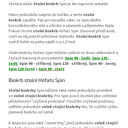
zůstává nízká.
Stolní biokrb
Spin je tím naprosto unikátní.
Palivo jednoduše nalijete do hořáku a tento
stolní
biokrb
zapálíte. Pak jen nasadíte válec ze speciálního
borosilikátového skla a užíváte si plamenů a příjemného tepla.
Pokud chcete
stolní biokrb
Höfats Spin zhasnout předčasně,
stačí na něj položit přiložené zhášedlo.
Stolní biokrb
Spin
vydrží hořet na jednu náplň cca 1,5 hod.
Stolní biokrby Höfats Spin můžete vybírat ve dvou velikostech a
čtyřech barevných provedeních:
Spin 90 - šedý
,
Spin 120 -
šedý
,
Spin 90 - stříbrný
,
Spin 120 - stříbrný
,
Spin 90 - černý,
Spin 120 černý
a
Spin 90 - zlatý
.
Biokrb stolní Höfats Spin
Stolní biokrby
Spin můžete také velmi jednoduše proměnit
ve
volně stojící biokrby
. Pro Spin jsou k dostání jako volitelné
příslušenství "zvýšená podstava". Použitím zvýšené podstavy
uděláte jednoduše
volně stojící biokrby
tím, že zvýšíte výšku
plamenů biokrbu od země.
K dispozici jsou také "zemní trny", jimiž jednoduše
volně stojící