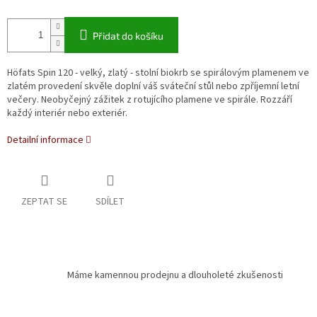
Přidat do košíku
Höfats Spin 120 - velký, zlatý - stolní biokrb se spirálovým plamenem ve
zlatém provedení skvěle doplní váš sváteční stůl nebo zpříjemní letní
večery. Neobyčejný zážitek z rotujícího plamene ve spirále. Rozzáří
každý interiér nebo exteriér.
Detailní informace
ZEPTAT SE
SDÍLET
Máme kamennou prodejnu a dlouholeté zkušenosti