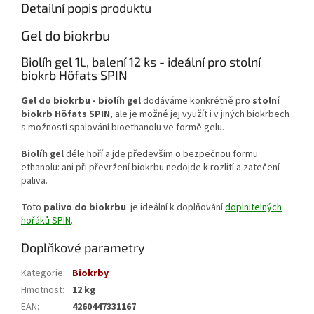
Detailní popis produktu
Gel do biokrbu
Biolíh gel 1L, balení 12 ks - ideální pro stolní
biokrb Höfats SPIN
Gel do biokrbu - biolíh
gel
dodáváme konkrétně pro
stolní
biokrb Höfats SPIN
, ale je možné jej využít i v jiných biokrbech
s možností spalování bioethanolu ve formě gelu.
Biolíh gel
déle hoří a jde především o bezpečnou formu
ethanolu: ani při převržení biokrbu nedojde k rozlití a zatečení
paliva.
Toto
palivo do biokrbu
je ideální k doplňování
doplnitelných
hořáků SPIN
.
Doplňkové parametry
Kategorie
:
Biokrby
Hmotnost
:
12 kg
EAN
:
4260447331167