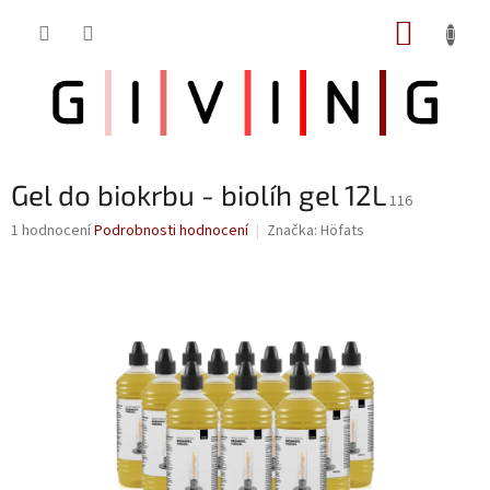
Přejít
NÁKUP
na
obsah
KOŠÍK
Gel do biokrbu - biolíh gel 12L
116
Průměrné
1 hodnocení
Podrobnosti hodnocení
Značka:
Höfats
hodnocení
produktu
je
5,0
z
5
hvězdiček.