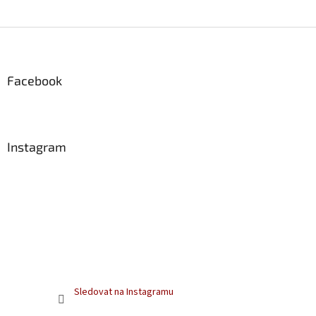
Z
á
p
a
Facebook
t
í
Instagram
Sledovat na Instagramu