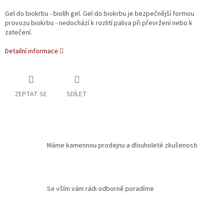
Gel do biokrbu - biolíh gel. Gel do biokrbu je bezpečnější formou
provozu biokrbu - nedochází k rozlití paliva při převržení nebo k
zatečení.
Detailní informace
ZEPTAT SE
SDÍLET
Máme kamennou prodejnu a dlouholeté zkušenosti
Se vším vám rádi odborně poradíme