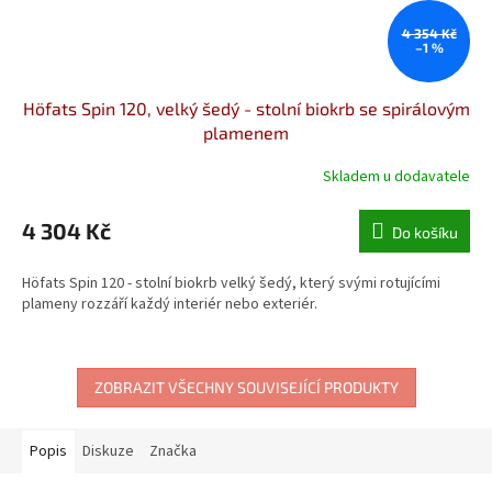
4 354 Kč
–1 %
Höfats Spin 120, velký šedý - stolní biokrb se spirálovým
plamenem
Skladem u dodavatele
4 304 Kč
Do košíku
Höfats Spin 120 - stolní biokrb velký šedý, který svými rotujícími
plameny rozzáří každý interiér nebo exteriér.
ZOBRAZIT VŠECHNY SOUVISEJÍCÍ PRODUKTY
Popis
Diskuze
Značka