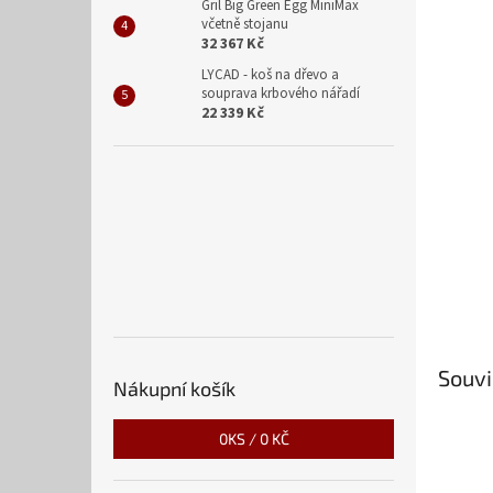
n
Gril Big Green Egg MiniMax
včetně stojanu
e
32 367 Kč
l
LYCAD - koš na dřevo a
souprava krbového nářadí
22 339 Kč
Souvi
Nákupní košík
0
KS /
0 KČ