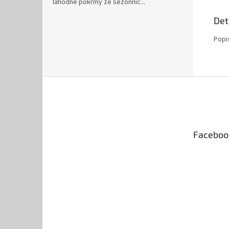
lahodné pokrmy ze sezónníc...
Det
Popi
Z
á
p
a
t
Faceboo
í