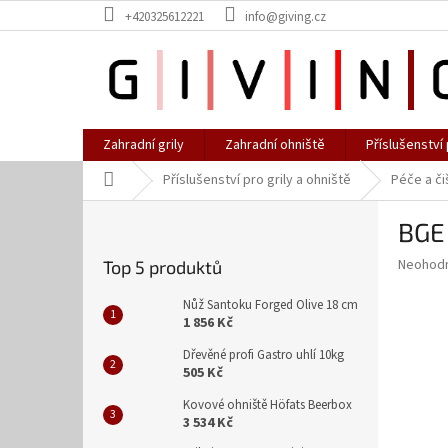
Přejít
+420325612221
info@giving.cz
na
obsah
Zahradní grily
Zahradní ohniště
Příslušenství 
Domů
Příslušenství pro grily a ohniště
Péče a či
P
BGE 
o
s
Průměr
Neohod
Top 5 produktů
t
hodnoce
r
produkt
Nůž Santoku Forged Olive 18 cm
a
je
1 856 Kč
0,0
n
Dřevěné profi Gastro uhlí 10kg
z
n
505 Kč
5
í
hvězdič
Kovové ohniště Höfats Beerbox
p
3 534 Kč
a