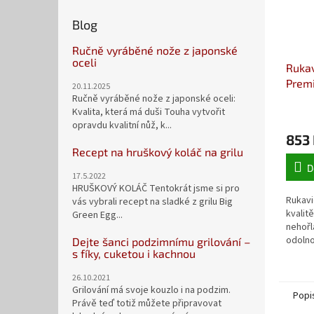
Blog
Ručně vyráběné nože z japonské
oceli
Rukav
Prem
20.11.2025
Ručně vyráběné nože z japonské oceli:
Kvalita, která má duši Touha vytvořit
opravdu kvalitní nůž, k...
853
Recept na hruškový koláč na grilu
D
17.5.2022
HRUŠKOVÝ KOLÁČ Tentokrát jsme si pro
Rukavi
vás vybrali recept na sladké z grilu Big
kvalit
Green Egg...
nehořl
odolno
Dejte šanci podzimnímu grilování –
s fíky, cuketou i kachnou
26.10.2021
Grilování má svoje kouzlo i na podzim.
Popi
Právě teď totiž můžete připravovat