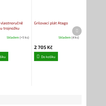
 vlastnoručně
Grilovací plát Atago
u trojnožku
Další
produkt
Skladem
(>5 ks)
Skladem
(4 ks)
2 705 Kč
šíku
Do košíku