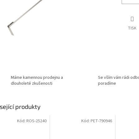
TISK
Máme kamennou prodejnu a
Se vším vám rádi odb
dlouholeté zkušenosti
poradíme
sející produkty
Kód:
ROS-25240
Kód:
PET-790946