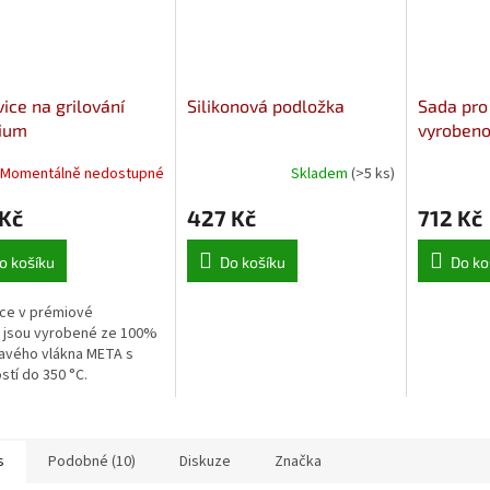
ice na grilování
Silikonová podložka
Sada pro
ium
vyrobeno
Momentálně nedostupné
Skladem
(>5 ks)
 Kč
427 Kč
712 Kč
o košíku
Do košíku
Do ko
ce v prémiové
ě jsou vyrobené ze 100%
avého vlákna META s
stí do 350 °C.
s
Podobné (10)
Diskuze
Značka