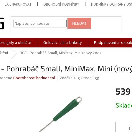
JAK NAKUPOVAT
OBCHODNÍ PODMÍNKY
PODMÍNKY OCHRANY OS
HLEDAT
pro grily a ohniště
Grilovací uhlí a brikety
Podpalování a rozpal
štění
BGE - Pohrabáč Small, MiniMax, Mini (nový kód)
- Pohrabáč Small, MiniMax, Mini (nov
né
noceno
Podrobnosti hodnocení
Značka:
Big Green Egg
ní
539
u
Měrná
Skla
cena:
ek.