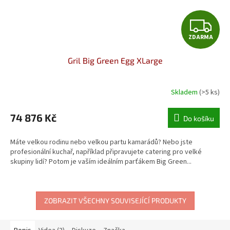
Z
ZDARMA
D
Gril Big Green Egg XLarge
A
R
Skladem
(>5 ks)
M
74 876 Kč
Do košíku
A
Máte velkou rodinu nebo velkou partu kamarádů? Nebo jste
profesionální kuchař, například připravujete catering pro velké
skupiny lidí? Potom je vaším ideálním parťákem Big Green...
ZOBRAZIT VŠECHNY SOUVISEJÍCÍ PRODUKTY