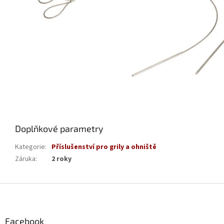
Doplňkové parametry
Kategorie
:
Příslušenství pro grily a ohniště
Záruka
:
2 roky
Z
á
p
a
Facebook