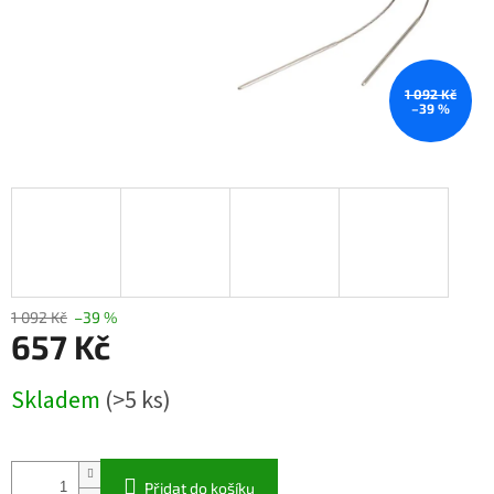
1 092 Kč
–39 %
1 092 Kč
–39 %
657 Kč
Měrná
Skladem
(>5 ks)
cena:
Přidat do košíku