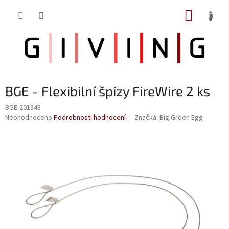
Přejít
NÁKUP
na
obsah
KOŠÍK
BGE - Flexibilní špízy FireWire 2 ks
BGE-201348
Průměrné
Neohodnoceno
Podrobnosti hodnocení
Značka:
Big Green Egg
hodnocení
produktu
je
0,0
z
5
hvězdiček.