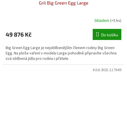
Gril Big Green Egg Large
A
R
Skladem
(>5 ks)
M
49 876 Kč
Do košíku
A
Big Green Egg Large je nejoblíbenějším členem rodiny Big Green
Egg. Na ploše vaření v modelu Large pohodlně připravíte všechna
svá oblíbená jídla pro rodinu i přátele.
Kód:
BGE-117649