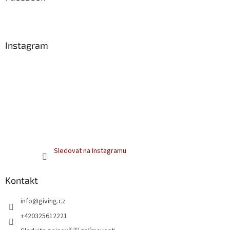
t
í
Instagram
Sledovat na Instagramu
Kontakt
info
@
giving.cz
+420325612221