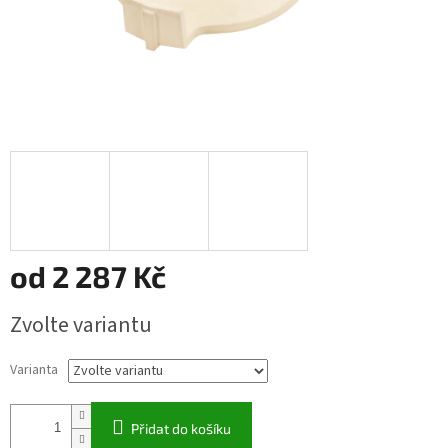
od
2 287 Kč
Měrná
Zvolte variantu
cena:
Varianta
Přidat do košíku