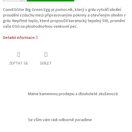
ConvEGGtor Big Green Egg je pomocník
, který v grilu vytváří ideální
proudění vzduchu mezi připravovanými pokrmy a otevřeným ohněm v
grilu.
Nepřímé teplo, které propouští keramický tepelný štít, promění
vaše EGG na plnohodnotnou venkovní pec.
Detailní informace
ZEPTAT SE
SDÍLET
Máme kamennou prodejnu a dlouholeté zkušenosti
Se vším vám rádi odborně poradíme