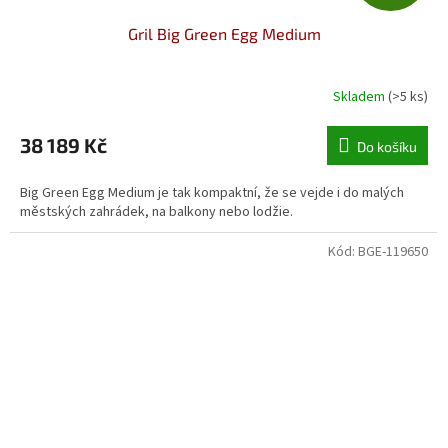
D
Gril Big Green Egg Medium
A
R
Skladem
(>5 ks)
M
38 189 Kč
Do košíku
A
Big Green Egg Medium je tak kompaktní, že se vejde i do malých
městských zahrádek, na balkony nebo lodžie.
Kód:
BGE-119650