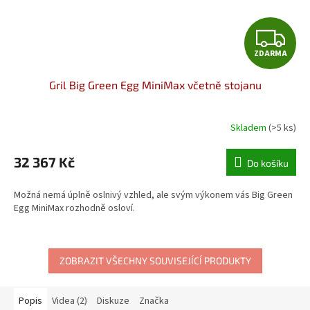
Z
ZDARMA
D
Gril Big Green Egg MiniMax včetně stojanu
A
R
Skladem
(>5 ks)
M
32 367 Kč
Do košíku
A
Možná nemá úplně oslnivý vzhled, ale svým výkonem vás Big Green
Egg MiniMax rozhodně osloví.
ZOBRAZIT VŠECHNY SOUVISEJÍCÍ PRODUKTY
Popis
Videa (2)
Diskuze
Značka