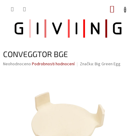
Přejít
NÁKUP
na
obsah
KOŠÍK
CONVEGGTOR BGE
Průměrné
Neohodnoceno
Podrobnosti hodnocení
Značka:
Big Green Egg
hodnocení
produktu
je
0,0
z
5
hvězdiček.