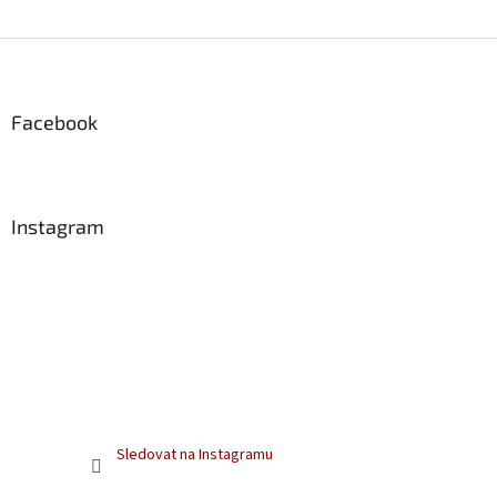
Z
á
p
a
Facebook
t
í
Instagram
Sledovat na Instagramu