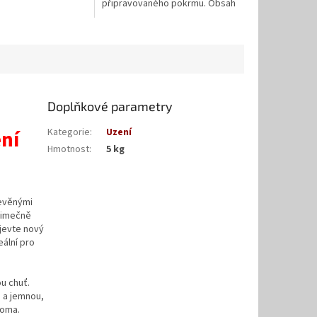
připravovaného pokrmu. Obsah
sáčku je 2,9 L. Štěpky Dub BGE
jsou hodné pro všechny...
Doplňkové parametry
ení
Kategorie
:
Uzení
Hmotnost
:
5 kg
řevěnými
ýjimečně
bjevte nový
eální pro
u chuť.
 a jemnou,
roma.