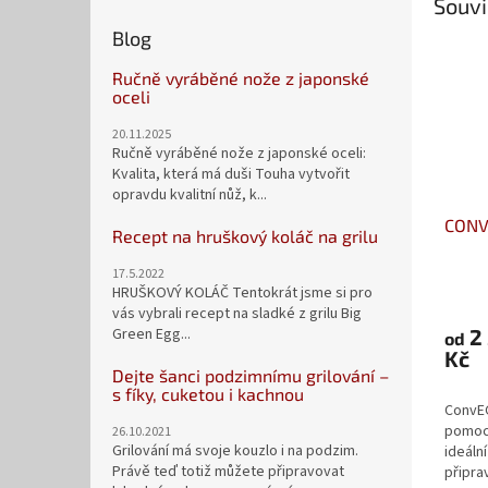
Souvi
Blog
Ručně vyráběné nože z japonské
oceli
20.11.2025
Ručně vyráběné nože z japonské oceli:
Kvalita, která má duši Touha vytvořit
opravdu kvalitní nůž, k...
CONV
Recept na hruškový koláč na grilu
17.5.2022
HRUŠKOVÝ KOLÁČ Tentokrát jsme si pro
vás vybrali recept na sladké z grilu Big
2
Green Egg...
od
Kč
Dejte šanci podzimnímu grilování –
s fíky, cuketou i kachnou
ConvEG
pomocn
26.10.2021
Grilování má svoje kouzlo i na podzim.
ideáln
Právě teď totiž můžete připravovat
připra