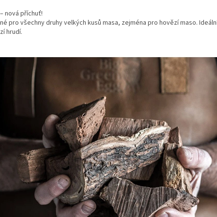
– nová příchuť!
né pro všechny druhy velkých kusů masa, zejména pro hovězí maso. Ideáln
í hrudí.