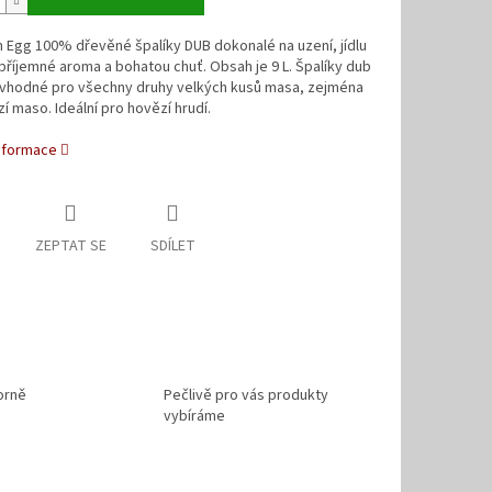
 Egg 100% dřevěné špalíky DUB dokonalé na uzení, jídlu
příjemné aroma a bohatou chuť. Obsah je 9 L. Špalíky dub
 vhodné pro všechny druhy velkých kusů masa, zejména
í maso. Ideální pro hovězí hrudí.
informace
ZEPTAT SE
SDÍLET
orně
Pečlivě pro vás produkty
vybíráme