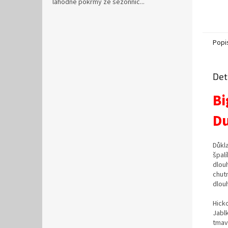
lahodné pokrmy ze sezónníc...
otevř
grilu.
propouš
Popi
Det
Bi
D
Důkl
špal
dlou
chut
dlou
Hick
Jabl
tmav