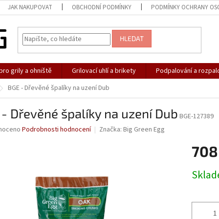
JAK NAKUPOVAT
OBCHODNÍ PODMÍNKY
PODMÍNKY OCHRANY OS
HLEDAT
pro grily a ohniště
Grilovací uhlí a brikety
Podpalování a rozpal
BGE - Dřevěné špalíky na uzení Dub
- Dřevěné špalíky na uzení Dub
BGE-127389
né
noceno
Podrobnosti hodnocení
Značka:
Big Green Egg
ní
708
u
Měrná
Skla
cena:
ek.