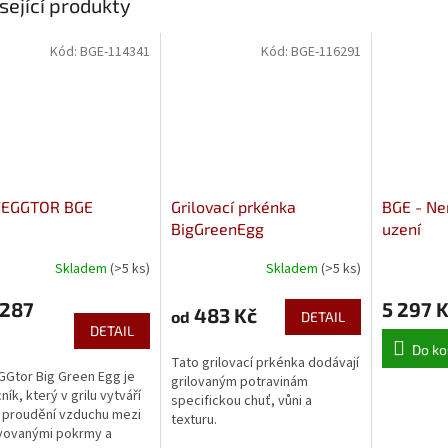
sející produkty
Kód:
BGE-114341
Kód:
BGE-116291
EGGTOR BGE
Grilovací prkénka
BGE - Ne
BigGreenEgg
uzení
Skladem
(>5 ks)
Skladem
(>5 ks)
 287
5 297 
483 Kč
od
DETAIL
DETAIL
Do ko
Tato grilovací prkénka dodávají
Gtor Big Green Egg je
grilovaným potravinám
ík, který v grilu vytváří
specifickou chuť, vůni a
í proudění vzduchu mezi
texturu.
vovanými pokrmy a