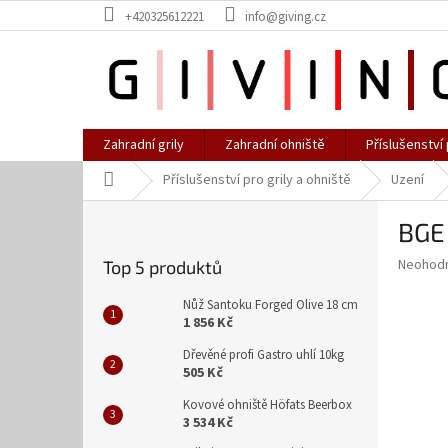
Přejít
+420325612221
info@giving.cz
na
obsah
Zahradní grily
Zahradní ohniště
Příslušenství 
Domů
Příslušenství pro grily a ohniště
Uzení
P
BGE 
o
s
Průměr
Neohod
Top 5 produktů
t
hodnoce
r
produkt
Nůž Santoku Forged Olive 18 cm
a
je
1 856 Kč
0,0
n
Dřevěné profi Gastro uhlí 10kg
z
n
505 Kč
5
í
hvězdič
Kovové ohniště Höfats Beerbox
p
3 534 Kč
a