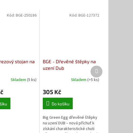
Kód:
BGE-250186
Kód:
BGE-127372
rezový stojan na
BGE - Dřevěné štěpky na
uzení Dub
Další
produkt
Skladem
(5 ks)
Skladem
(>5 ks)
Kč
305 Kč
šíku
Do košíku
Big Green Egg dřevěné štěpky
na uzení DUB – nová příchuť k
získání charakteristické chuti