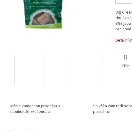
Big Green
dodávají 
BGE jsou
pro hověz
Detailní 
TISK
Máme kamennou prodejnu a
Se vším vám rádi odb
dlouholeté zkušenosti
poradíme