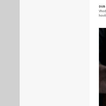
DUB
Vhod
hověz