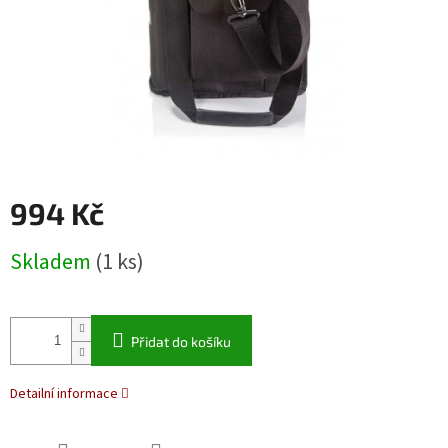
994 Kč
Měrná
Skladem
(1 ks)
cena:
Přidat do košíku
Detailní informace