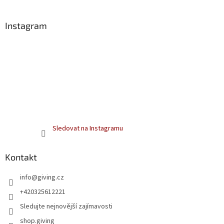
í
Instagram
Sledovat na Instagramu
Kontakt
info
@
giving.cz
+420325612221
Sledujte nejnovější zajímavosti
shop.giving