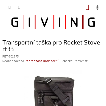
Přejít
NÁKUP
na
obsah
KOŠÍK
Transportní taška pro Rocket Stove
rf33
PET-701775
Průměrné
Neohodnoceno
Podrobnosti hodnocení
Značka:
Petromax
hodnocení
produktu
je
0,0
z
5
hvězdiček.