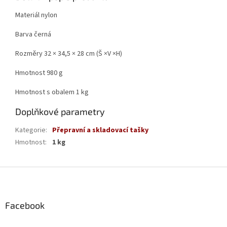
Materiál nylon
Barva černá
Rozměry 32 × 34,5 × 28 cm (Š ×V ×H)
Hmotnost 980 g
Hmotnost s obalem 1 kg
Doplňkové parametry
Kategorie
:
Přepravní a skladovací tašky
Hmotnost
:
1 kg
Z
á
p
a
Facebook
t