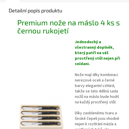
Detailní popis produktu
Premium nože na máslo 4 ks s
černou rukojetí
Jednoduchý a
všestranný doplněk,
který patří na váš
prostřený stůl nejen při
snídani.
Nože mají díky kombinaci
nerezové oceli a černé
barvy elegantní vzhled,
takže se tato 4dílná sada
nožů na máslo bude hodit
na každý prostřený stůl.
Díky zaoblenému tvaru a
široké čepeli jsou vhodné
nejen k roztírání másla a