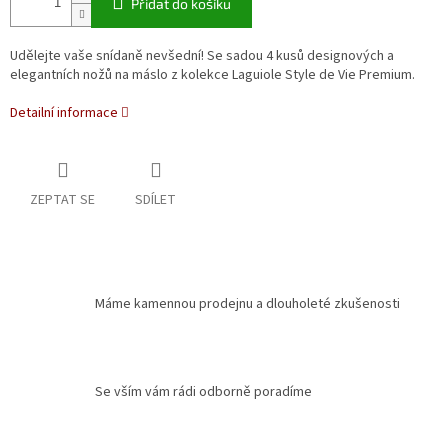
Přidat do košíku
Udělejte vaše snídaně nevšední! Se sadou 4 kusů designových a
elegantních nožů na máslo z kolekce Laguiole Style de Vie Premium.
Detailní informace
ZEPTAT SE
SDÍLET
Máme kamennou prodejnu a dlouholeté zkušenosti
Se vším vám rádi odborně poradíme