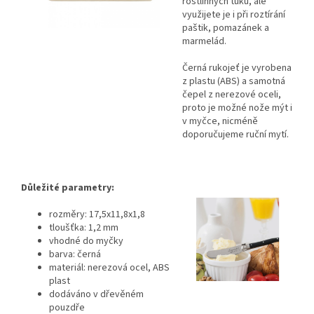
rostlinných tuků, ale
využijete je i při roztírání
paštik, pomazánek a
marmelád.
Černá rukojeť je vyrobena
z plastu (ABS) a samotná
čepel z nerezové oceli,
proto je možné nože mýt i
v myčce, nicméně
doporučujeme ruční mytí.
Důležité parametry:
rozměry:
17,5x11,8x1,8
tloušťka: 1,2 mm
vhodné do myčky
barva: černá
materiál: nerezová ocel, ABS
plast
dodáváno v dřevěném
pouzdře