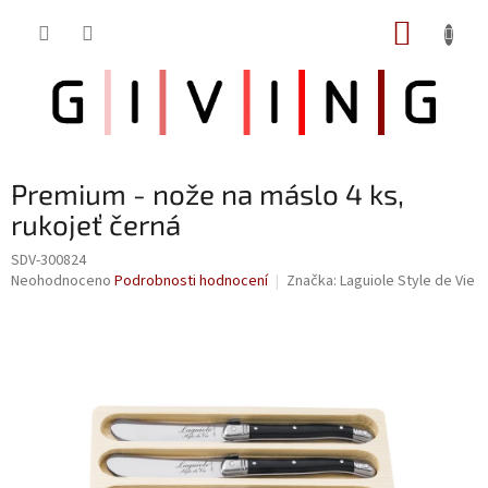
Přejít
NÁKUP
na
obsah
KOŠÍK
Premium - nože na máslo 4 ks,
rukojeť černá
SDV-300824
Průměrné
Neohodnoceno
Podrobnosti hodnocení
Značka:
Laguiole Style de Vie
hodnocení
produktu
je
0,0
z
5
hvězdiček.