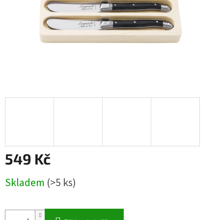
549 Kč
Měrná
Skladem
(>5 ks)
cena: