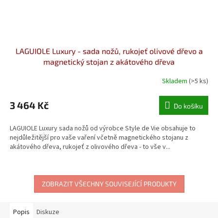
LAGUIOLE Luxury - sada nožů, rukojeť olivové dřevo a
magnetický stojan z akátového dřeva
Skladem
(>5 ks)
3 464 Kč
Do košíku
LAGUIOLE Luxury sada nožů od výrobce Style de Vie obsahuje to
nejdůležitější pro vaše vaření včetně magnetického stojanu z
akátového dřeva, rukojeť z olivového dřeva - to vše v...
ZOBRAZIT VŠECHNY SOUVISEJÍCÍ PRODUKTY
Popis
Diskuze