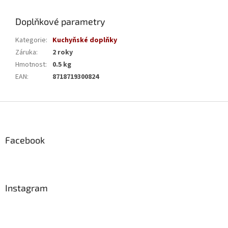
Doplňkové parametry
Kategorie
:
Kuchyňské doplňky
Záruka
:
2 roky
Hmotnost
:
0.5 kg
EAN
:
8718719300824
Z
á
p
a
Facebook
t
í
Instagram