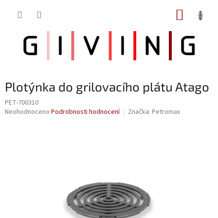
Přejít
NÁKUP
na
obsah
KOŠÍK
Plotýnka do grilovacího plátu Atago
PET-700310
Průměrné
Neohodnoceno
Podrobnosti hodnocení
Značka:
Petromax
hodnocení
produktu
je
0,0
z
5
hvězdiček.