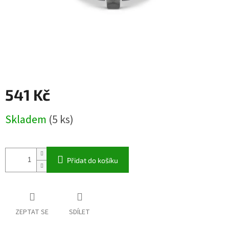
541 Kč
Měrná
Skladem
(5 ks)
cena:
Přidat do košíku
ZEPTAT SE
SDÍLET