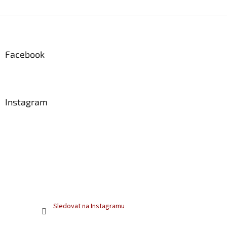
Z
á
p
a
Facebook
t
í
Instagram
Sledovat na Instagramu