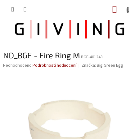
Přejít
NÁKUP
na
obsah
KOŠÍK
ND_BGE - Fire Ring M
BGE-401243
Průměrné
Neohodnoceno
Podrobnosti hodnocení
Značka:
Big Green Egg
hodnocení
produktu
je
0,0
z
5
hvězdiček.