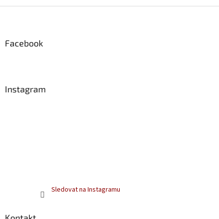
Z
á
p
a
Facebook
t
í
Instagram
Sledovat na Instagramu
Kontakt