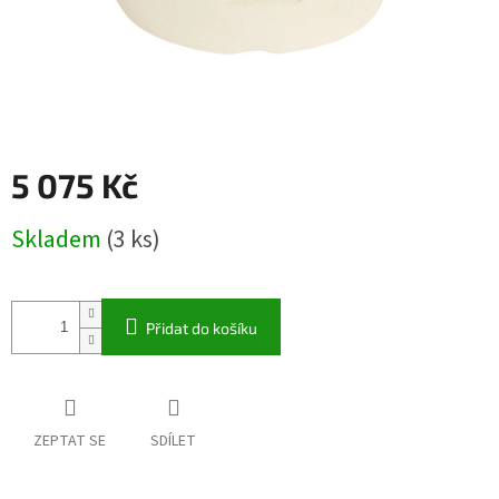
5 075 Kč
Měrná
Skladem
(3 ks)
cena:
Přidat do košíku
ZEPTAT SE
SDÍLET