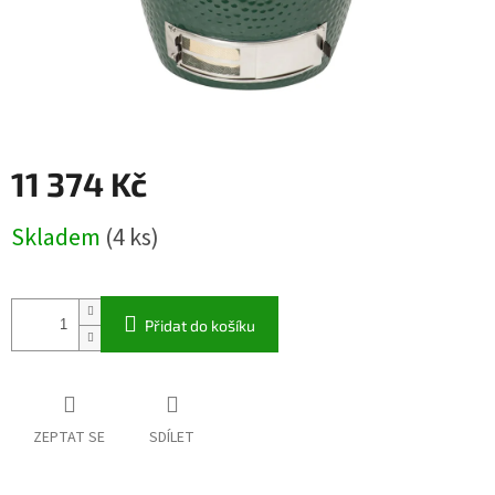
11 374 Kč
Měrná
Skladem
(4 ks)
cena:
Přidat do košíku
ZEPTAT SE
SDÍLET