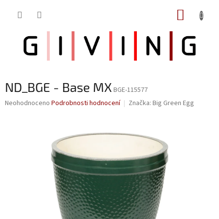
Přejít
NÁKUP
na
obsah
KOŠÍK
ND_BGE - Base MX
BGE-115577
Průměrné
Neohodnoceno
Podrobnosti hodnocení
Značka:
Big Green Egg
hodnocení
produktu
je
0,0
z
5
hvězdiček.