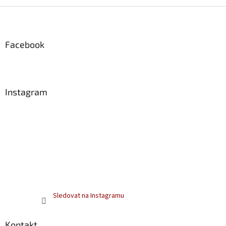
Z
á
p
a
Facebook
t
í
Instagram
Sledovat na Instagramu
Kontakt