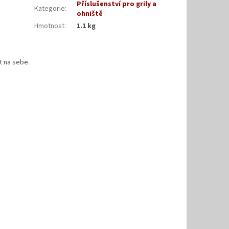
Příslušenství pro grily a
Kategorie
:
ohniště
Hmotnost
:
1.1 kg
at na sebe.