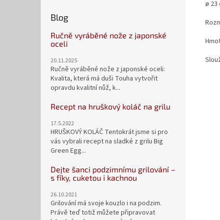
ø 23
Blog
Rozm
Ručně vyráběné nože z japonské
Hmot
oceli
Slouž
20.11.2025
Ručně vyráběné nože z japonské oceli:
Kvalita, která má duši Touha vytvořit
opravdu kvalitní nůž, k...
Recept na hruškový koláč na grilu
17.5.2022
HRUŠKOVÝ KOLÁČ Tentokrát jsme si pro
vás vybrali recept na sladké z grilu Big
Green Egg...
Dejte šanci podzimnímu grilování –
s fíky, cuketou i kachnou
26.10.2021
Grilování má svoje kouzlo i na podzim.
Právě teď totiž můžete připravovat