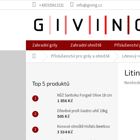
Přejít
+420325612221
info@giving.cz
na
obsah
Zahradní grily
Zahradní ohniště
Příslušenství 
Domů
Příslušenství pro grily a ohniště
Litinový 
P
Liti
o
s
Průměr
Neohod
Top 5 produktů
t
hodnoce
r
produkt
Nůž Santoku Forged Olive 18 cm
a
je
1 856 Kč
0,0
n
Dřevěné profi Gastro uhlí 10kg
z
n
505 Kč
5
í
hvězdič
Kovové ohniště Höfats Beerbox
p
3 534 Kč
a