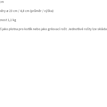
 cm
ěry ø 23 cm / 4,8 cm (průměr / výška)
nost 1,1 kg
í jako plotna pro kotlík nebo jako grilovací rošt. Jednotlivé rošty lze sklád