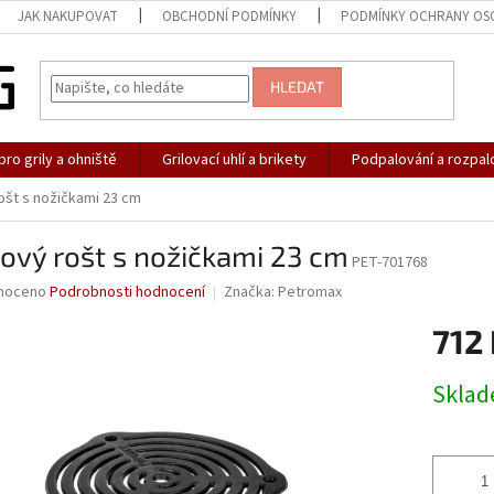
JAK NAKUPOVAT
OBCHODNÍ PODMÍNKY
PODMÍNKY OCHRANY OS
HLEDAT
pro grily a ohniště
Grilovací uhlí a brikety
Podpalování a rozpal
rošt s nožičkami 23 cm
nový rošt s nožičkami 23 cm
PET-701768
né
noceno
Podrobnosti hodnocení
Značka:
Petromax
ní
712
u
Měrná
Skla
cena:
ek.