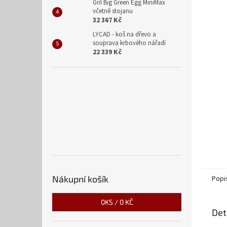
n
Gril Big Green Egg MiniMax
včetně stojanu
e
32 367 Kč
l
LYCAD - koš na dřevo a
souprava krbového nářadí
22 339 Kč
Nákupní košík
Popi
0
KS /
0 KČ
Det