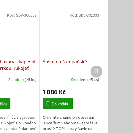
Kód:
SDV-300657
Kód:
SDV-301333
 Luxury - kapesní
Šavle na šampaňské
rtkou, rukojeť
Další
produkt
dřevo
Skladem
(>5 ks)
Skladem
(>5 ks)
1 086 Kč
šíku
Do košíku
pesní nůž s vývrtkou
Ohromte známé při otevírání
 rukojetí z olivového
láhve šumivého vína - sabráž je
eno v krásné dárkové
prostě TOP! Luxury šavle na