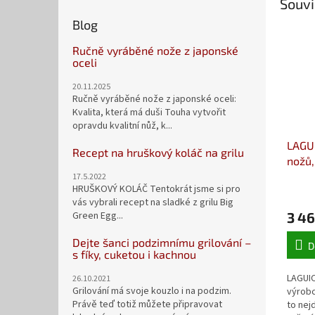
Souvi
Blog
Ručně vyráběné nože z japonské
oceli
20.11.2025
Ručně vyráběné nože z japonské oceli:
Kvalita, která má duši Touha vytvořit
opravdu kvalitní nůž, k...
LAGUI
Recept na hruškový koláč na grilu
nožů,
dřevo
17.5.2022
HRUŠKOVÝ KOLÁČ Tentokrát jsme si pro
stoja
vás vybrali recept na sladké z grilu Big
3 46
Green Egg...
Dejte šanci podzimnímu grilování –
D
s fíky, cuketou i kachnou
LAGUIO
26.10.2021
Grilování má svoje kouzlo i na podzim.
výrobc
Právě teď totiž můžete připravovat
to nej