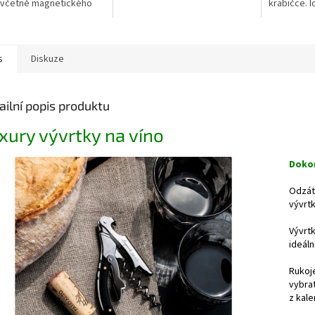
 včetně magnetického
rukojeť z olivového dřeva nebo
krabičce. I
u z akátového dřeva,
černého ebenu.
muže, part
ť z olivového dřeva - to
Vánoční dá
.
s
Diskuze
ailní popis produktu
xury vývrtky na víno
Dokon
Odzátk
vývrtk
Vývrtk
ideáln
Rukoje
vybrat
z kale