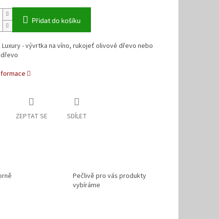
Přidat do košíku
Luxury - vývrtka na víno, rukojeť olivové dřevo nebo
 dřevo
informace
ZEPTAT SE
SDÍLET
orně
Pečlivě pro vás produkty
vybíráme