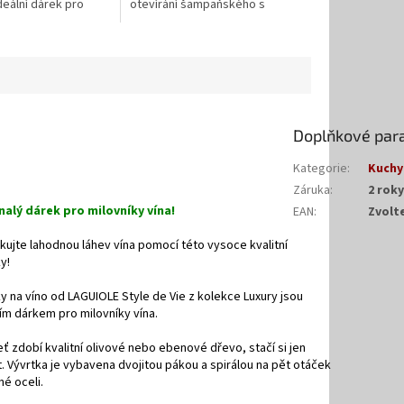
deální dárek pro
otevírání šampaňského s
nera nebo jako
rukojetí z olivového dřeva.
rek ve vašem...
Doplňkové par
Kategorie
:
Kuchy
Záruka
:
2 roky
alý dárek pro milovníky vína!
EAN
:
Zvolt
ujte lahodnou láhev vína pomocí této vysoce kvalitní
y!
y na víno od LAGUIOLE Style de Vie z kolekce Luxury jsou
ím dárkem pro milovníky vína.
ť zdobí kvalitní olivové nebo ebenové dřevo, stačí si jen
. Vývrtka je vybavena dvojitou pákou a spirálou na pět otáček
né oceli.