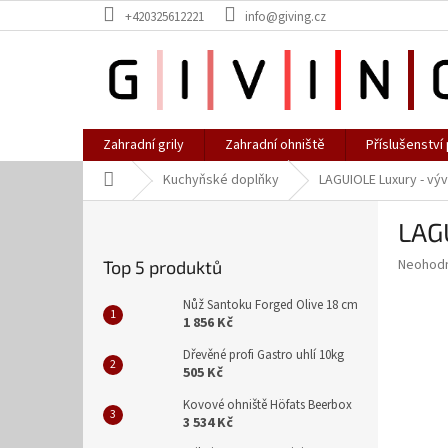
Přejít
+420325612221
info@giving.cz
na
obsah
Zahradní grily
Zahradní ohniště
Příslušenství 
Domů
Kuchyňské doplňky
LAGUIOLE Luxury - výv
P
LAGU
o
s
Průměr
Neohod
Top 5 produktů
t
hodnoce
r
produkt
Nůž Santoku Forged Olive 18 cm
a
je
1 856 Kč
0,0
n
Dřevěné profi Gastro uhlí 10kg
z
n
505 Kč
5
í
hvězdič
Kovové ohniště Höfats Beerbox
p
3 534 Kč
a