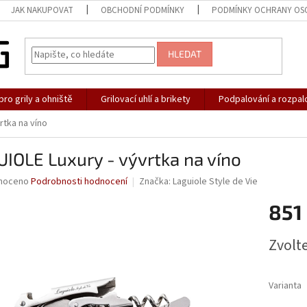
JAK NAKUPOVAT
OBCHODNÍ PODMÍNKY
PODMÍNKY OCHRANY OS
HLEDAT
pro grily a ohniště
Grilovací uhlí a brikety
Podpalování a rozpal
rtka na víno
IOLE Luxury - vývrtka na víno
né
noceno
Podrobnosti hodnocení
Značka:
Laguiole Style de Vie
ní
851
u
Měrná
Zvolt
cena:
ek.
Varianta