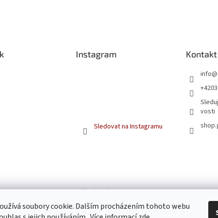
k
Instagram
Kontakt
info
@
+4203
Sleduj
vosti
shop.
Sledovat na Instagramu
Kamnářství Székely Poděbrady
oužívá soubory cookie. Dalším procházením tohoto webu
ouhlas s jejich používáním.. Více informací
zde
.