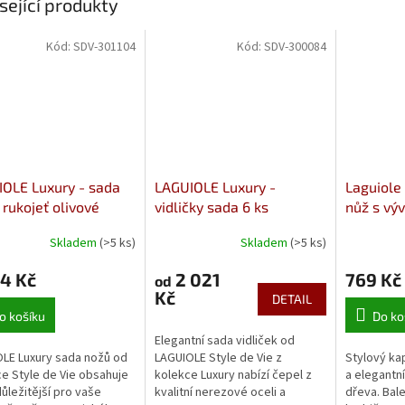
sející produkty
Kód:
SDV-301104
Kód:
SDV-300084
OLE Luxury - sada
LAGUIOLE Luxury -
Laguiole
 rukojeť olivové
vidličky sada 6 ks
nůž s výv
 a magnetický
olivové 
Skladem
(>5 ks)
Skladem
(>5 ks)
n z akátového dřeva
4 Kč
2 021
769 Kč
od
Kč
DETAIL
o košíku
Do ko
Elegantní sada vidliček od
LE Luxury sada nožů od
LAGUIOLE Style de Vie z
Stylový ka
e Style de Vie obsahuje
kolekce Luxury nabízí čepel z
a elegantní
důležitější pro vaše
kvalitní nerezové oceli a
dřeva. Bal