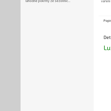
lahodné pokrmy ze sezónníc...
vaření
stojan
rukoje
vše v..
Popi
Det
Lu