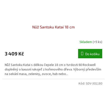
Nůž Santoku Katai 18 cm
Skladem
(>5 ks)
Průměrné
hodnocení
produktu
3 409 Kč
Do košíku
je
5,0
Nůž Santoku Katai s délkou čepele 18 cm o tvrdosti 60 Rockwell
z
doplněný o luxusní rukojeť z kořenového dřeva. Výborný především
5
na sekání masa, zeleniny, ovoce, hub nebo...
hvězdiček.
Kód:
SDV-301180