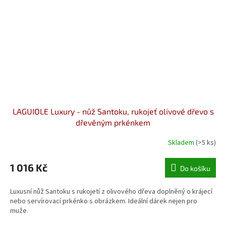
LAGUIOLE Luxury - nůž Santoku, rukojeť olivové dřevo s
dřevěným prkénkem
Skladem
(>5 ks)
1 016 Kč
Do košíku
Luxusní nůž Santoku s rukojetí z olivového dřeva doplněný o krájecí
nebo servírovací prkénko s obrázkem. Ideální dárek nejen pro
muže.