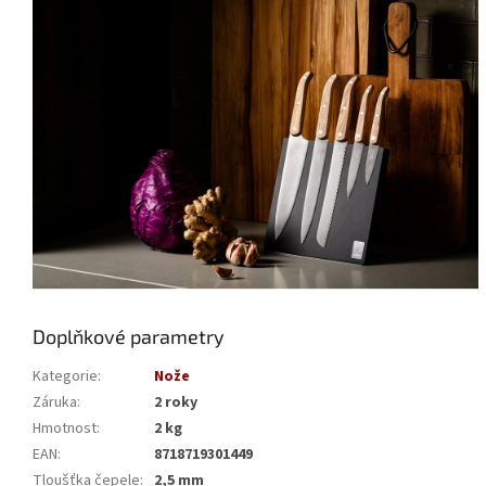
Doplňkové parametry
Kategorie
:
Nože
Záruka
:
2 roky
Hmotnost
:
2 kg
EAN
:
8718719301449
Tloušťka čepele
:
2,5 mm