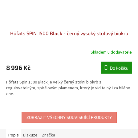
Höfats SPIN 1500 Black - černý vysoký stolový biokrb
Skladem u dodavatele
8 996 Kč
Do košíku
Höfats Spin 1500 Black je velký černý stolní biokrb s
regulovatelným, spirálovým plamenem, který je viditelný i za bílého
dne.
ZOBRAZIT VŠECHNY SOUVISEJÍCÍ PRODUKTY
Popis
Diskuze
Značka