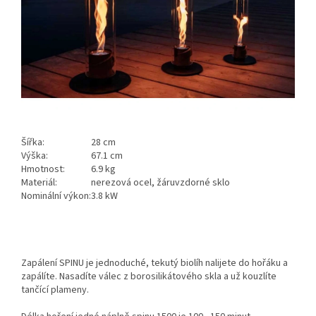
Šířka:
28 cm
Výška:
67.1 cm
Hmotnost:
6.9 kg
Materiál:
nerezová ocel, žáruvzdorné sklo
Nominální výkon:
3.8 kW
Zapálení SPINU je jednoduché, tekutý biolíh nalijete do hořáku a
zapálíte. Nasadíte
válec z borosilikátového skla a už kouzlíte
tančící plameny.