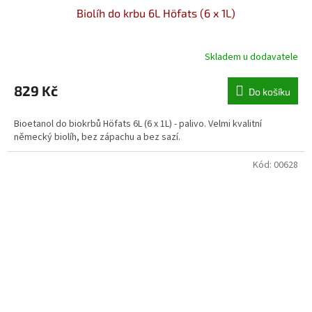
Biolíh do krbu 6L Höfats (6 x 1L)
Skladem u dodavatele
829 Kč
Do košíku
Bioetanol do biokrbů Höfats 6L (6 x 1L) - palivo. Velmi kvalitní
německý biolíh, bez zápachu a bez sazí.
Kód:
00628