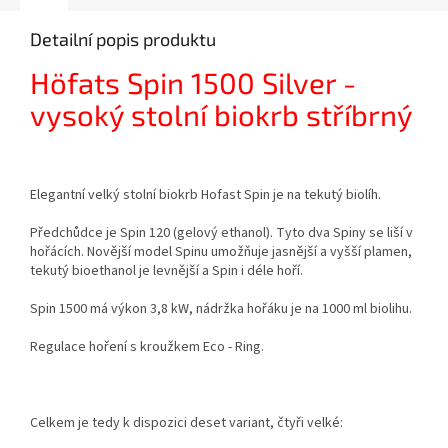
Detailní popis produktu
Höfats Spin 1500 Silver -
vysoký stolní biokrb stříbrný
Elegantní velký stolní biokrb Hofast Spin je na tekutý biolíh.
Předchůdce je Spin 120 (gelový ethanol). Tyto dva Spiny se liší v
hořácích. Novější model Spinu umožňuje jasnější a vyšší plamen,
tekutý bioethanol je levnější a Spin i déle hoří.
Spin 1500 má výkon 3,8 kW, nádržka hořáku je na 1000 ml biolihu.
Regulace hoření s kroužkem Eco - Ring.
Celkem je tedy k dispozici deset variant, čtyři velké: