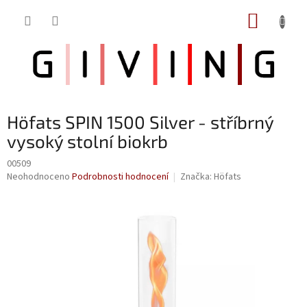
Přejít
NÁKUP
na
obsah
KOŠÍK
Höfats SPIN 1500 Silver - stříbrný
vysoký stolní biokrb
00509
Průměrné
Neohodnoceno
Podrobnosti hodnocení
Značka:
Höfats
hodnocení
produktu
je
0,0
z
5
hvězdiček.