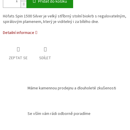
Přidat do košíku
Höfats Spin 1500 Silver je velký stříbrný stolní biokrb s regulovatelným,
spirálovým plamenem, který je viditelný i za bílého dne.
Detailní informace
ZEPTAT SE
SDÍLET
Máme kamennou prodejnu a dlouholeté zkušenosti
Se vším vám rádi odborně poradíme