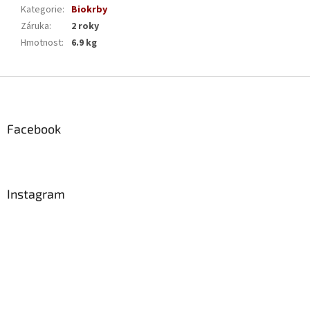
Kategorie
:
Biokrby
Záruka
:
2 roky
Hmotnost
:
6.9 kg
Z
á
p
a
Facebook
t
í
Instagram