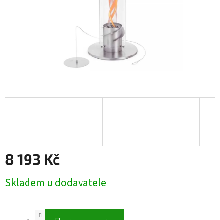
8 193 Kč
Měrná
Skladem u dodavatele
cena: