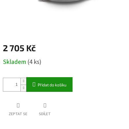
2 705 Kč
Měrná
Skladem
(4 ks)
cena:
Přidat do košíku
ZEPTAT SE
SDÍLET