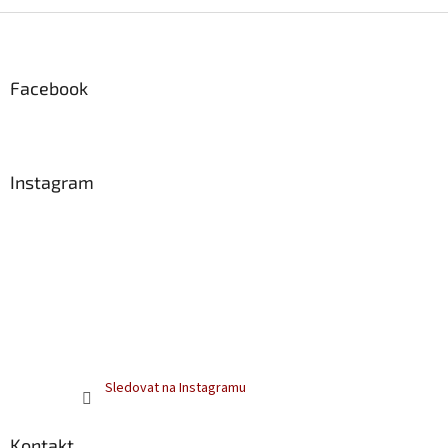
Z
á
p
a
Facebook
t
í
Instagram
Sledovat na Instagramu
Kontakt