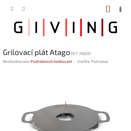
Přejít
NÁKUP
na
obsah
KOŠÍK
Grilovací plát Atago
PET-700297
Průměrné
Neohodnoceno
Podrobnosti hodnocení
Značka:
Petromax
hodnocení
produktu
je
0,0
z
5
hvězdiček.