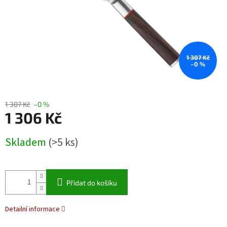
1 307 Kč
–0 %
1 307 Kč
–0 %
1 306 Kč
Měrná
Skladem
(>5 ks)
cena:
Přidat do košíku
Detailní informace