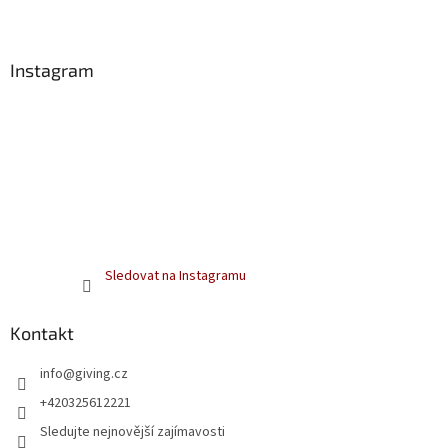
í
Instagram
Sledovat na Instagramu
Kontakt
info
@
giving.cz
+420325612221
Sledujte nejnovější zajímavosti