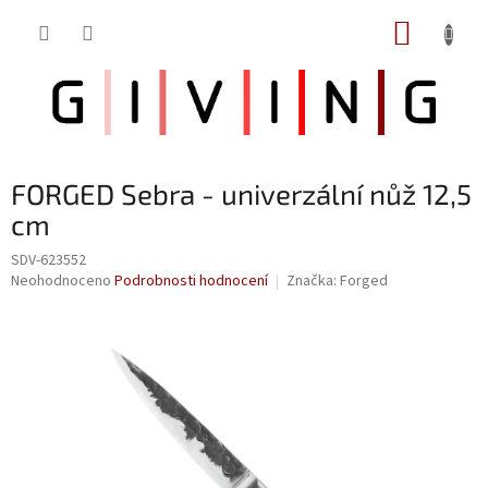
Přejít
NÁKUP
na
obsah
KOŠÍK
FORGED Sebra - univerzální nůž 12,5
cm
SDV-623552
Průměrné
Neohodnoceno
Podrobnosti hodnocení
Značka:
Forged
hodnocení
produktu
je
0,0
z
5
hvězdiček.