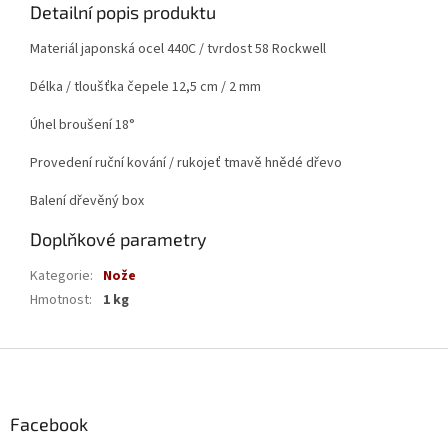
Detailní popis produktu
Materiál japonská ocel 440C / tvrdost 58 Rockwell
Délka / tloušťka čepele 12,5 cm / 2 mm
Úhel broušení 18°
Provedení ruční kování / rukojeť tmavě hnědé dřevo
Balení dřevěný box
Doplňkové parametry
Kategorie
:
Nože
Hmotnost
:
1 kg
Z
á
p
a
Facebook
t