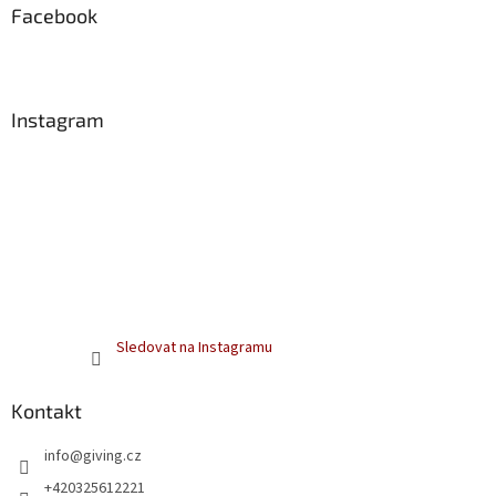
a
Facebook
t
í
Instagram
Sledovat na Instagramu
Kontakt
info
@
giving.cz
+420325612221