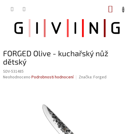
Přejít
NÁKUP
na
obsah
KOŠÍK
FORGED Olive - kuchařský nůž
dětský
SDV-531485
Průměrné
Neohodnoceno
Podrobnosti hodnocení
Značka:
Forged
hodnocení
produktu
je
0,0
z
5
hvězdiček.