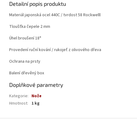
Detailní popis produktu
Materiál japonská ocel 440C / tvrdost 58 Rockwelll
Tloušťka čepele 2 mm
Úhel broušení 18°
Provedení ruční kování / rukojeť z olivového dřeva
Ochrana na prsty
Balení dřevěný box
Doplňkové parametry
Kategorie
:
Nože
Hmotnost
:
1 kg
Z
á
p