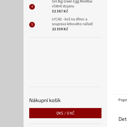
n
Gril Big Green Egg MiniMax
včetně stojanu
e
32 367 Kč
l
LYCAD - koš na dřevo a
souprava krbového nářadí
22 339 Kč
Nákupní košík
Popi
0
KS /
0 KČ
Det