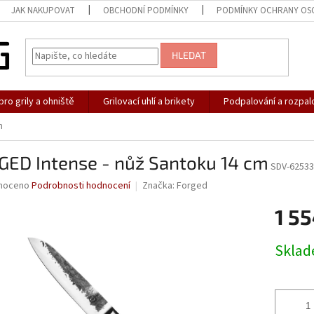
JAK NAKUPOVAT
OBCHODNÍ PODMÍNKY
PODMÍNKY OCHRANY OS
HLEDAT
pro grily a ohniště
Grilovací uhlí a brikety
Podpalování a rozpal
m
GED Intense - nůž Santoku 14 cm
SDV-6253
né
noceno
Podrobnosti hodnocení
Značka:
Forged
ní
1 55
u
Měrná
Skla
cena:
ek.