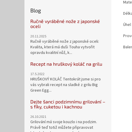
Mate
Blog
Délk
Ručně vyráběné nože z japonské
Úhel
oceli
Prov
20.11.2025
Ručně vyráběné nože z japonské oceli:
Kvalita, která má duši Touha vytvořit
Bale
opravdu kvalitní nůž, k...
Recept na hruškový koláč na grilu
17.5.2022
HRUŠKOVÝ KOLÁČ Tentokrát jsme si pro
vás vybrali recept na sladké z grilu Big
Green Egg...
Dejte šanci podzimnímu grilování –
s fíky, cuketou i kachnou
26.10.2021
Grilování má svoje kouzlo i na podzim.
Právě teď totiž můžete připravovat