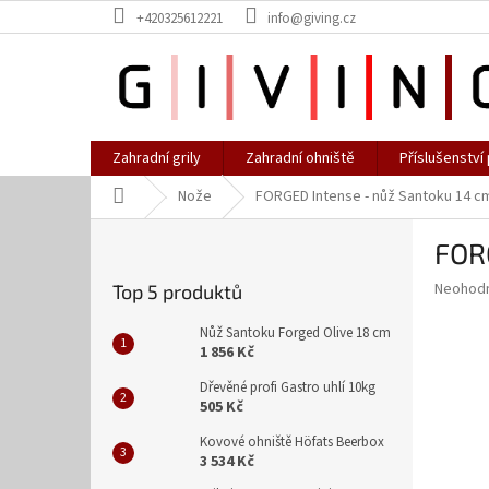
Přejít
+420325612221
info@giving.cz
na
obsah
Zahradní grily
Zahradní ohniště
Příslušenství 
Domů
Nože
FORGED Intense - nůž Santoku 14 c
P
FOR
o
s
Průměr
Neohod
Top 5 produktů
t
hodnoce
r
produkt
Nůž Santoku Forged Olive 18 cm
a
je
1 856 Kč
0,0
n
Dřevěné profi Gastro uhlí 10kg
z
n
505 Kč
5
í
hvězdič
Kovové ohniště Höfats Beerbox
p
3 534 Kč
a