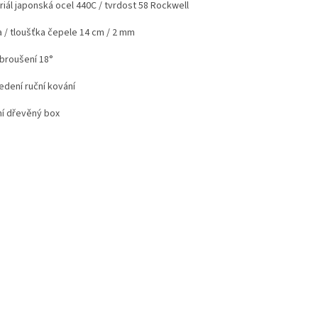
riál japonská ocel 440C / tvrdost 58 Rockwell
a / tloušťka čepele 14 cm / 2 mm
 broušení 18°
edení ruční kování
ní dřevěný box