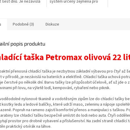
až šest dnů. Je nezávislá
systém určený zejména pro
riích a elektřině.
venkovní použití.
s
Podobné (3)
Diskuze
ailní popis produktu
ladící taška Petromax olivová 22 li
aktní přenosná chladící taška je nezbytnou základní výbavou pro čtyř až š
 v přírodě, je nezávislá na bateriích a elektřině. Chladicí taška uchová potr
e čerstvé po několik dní. Barvu tašky lze přizpůsobit účelově, ať už jde o
vinami při lovu, na výletě lodí, kempování, rybaření nebo piknik.
 voděodolné nylonové tkanině a vodotěsným zipům lze do chladicí tašky b
t kostky ledu a ledové balíčky, které udrží maso, zeleninu a nápoje spolehl
lazené. Popruh na rameno zajistí komfortní přenos a manipulaci s taškou. 
karabiny lze chladicí tašku bezpečně umístit do lodi nebo auta. Čtyři odděl
tují prostor pro drobné vybavení a příslušenství. Na zadní straně chladící t
ěn praktický otvírák na láhve.