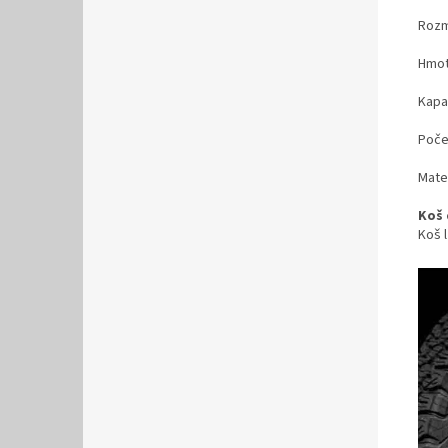
Rozmě
Hmot
Kapac
Počet
Mater
Koš 
Koš 