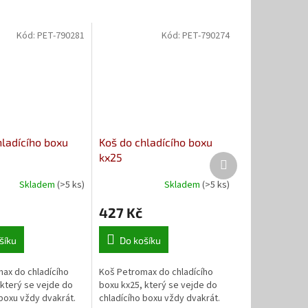
Kód:
PET-790281
Kód:
PET-790274
hladícího boxu
Koš do chladícího boxu
kx25
Další
produkt
Skladem
(>5 ks)
Skladem
(>5 ks)
427 Kč
šíku
Do košíku
ax do chladícího
Koš Petromax do chladícího
 který se vejde do
boxu kx25, který se vejde do
 boxu vždy dvakrát.
chladícího boxu vždy dvakrát.