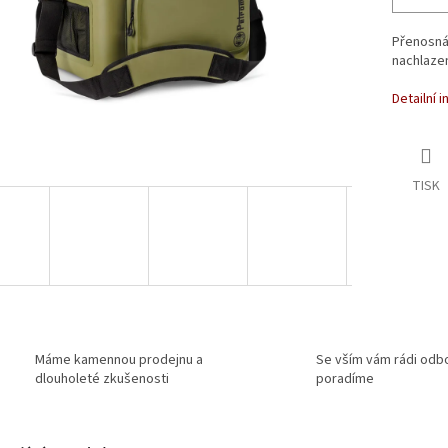
Přenosná 
nachlazen
Detailní 
TISK
Máme kamennou prodejnu a
Se vším vám rádi odb
dlouholeté zkušenosti
poradíme