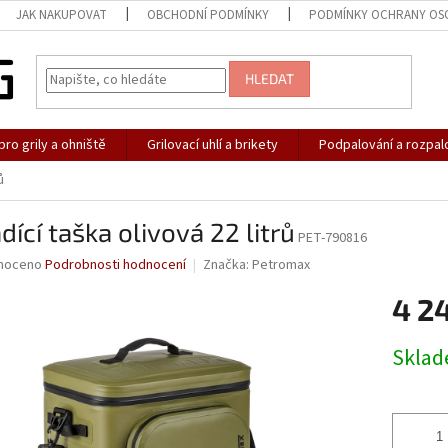
JAK NAKUPOVAT
OBCHODNÍ PODMÍNKY
PODMÍNKY OCHRANY OS
HLEDAT
pro grily a ohniště
Grilovací uhlí a brikety
Podpalování a rozpal
ů
dící taška olivová 22 litrů
PET-790816
né
noceno
Podrobnosti hodnocení
Značka:
Petromax
ní
4 2
u
Měrná
Skla
cena:
ek.