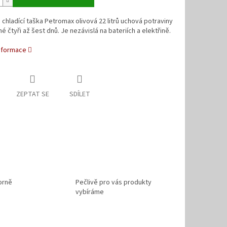
chladící taška Petromax olivová 22 litrů uchová potraviny
é čtyři až šest dnů. Je nezávislá na bateriích a elektřině.
informace
ZEPTAT SE
SDÍLET
orně
Pečlivě pro vás produkty
vybíráme