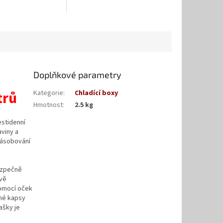
Doplňkové parametry
trů
Kategorie
:
Chladící boxy
Hmotnost
:
2.5 kg
estidenní
aviny a
 zásobování
ezpečně
ivě
Pomocí oček
ené kapsy
ašky je