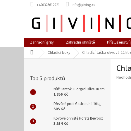
Přejít
+420325612221
info@giving.cz
na
obsah
Zahradní grily
Zahradní ohniště
Příslušenství 
Domů
Chladící boxy
Chladící taška olivová 22 litr
P
Chla
o
s
Průměr
Neohod
Top 5 produktů
t
hodnoce
r
produkt
Nůž Santoku Forged Olive 18 cm
a
je
1 856 Kč
0,0
n
Dřevěné profi Gastro uhlí 10kg
z
n
505 Kč
5
í
hvězdič
Kovové ohniště Höfats Beerbox
p
3 534 Kč
a