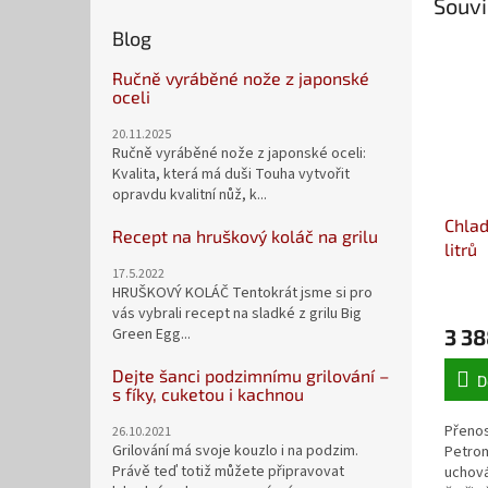
Souvi
Blog
Ručně vyráběné nože z japonské
oceli
20.11.2025
Ručně vyráběné nože z japonské oceli:
Kvalita, která má duši Touha vytvořit
opravdu kvalitní nůž, k...
Chlad
Recept na hruškový koláč na grilu
litrů
17.5.2022
HRUŠKOVÝ KOLÁČ Tentokrát jsme si pro
vás vybrali recept na sladké z grilu Big
3 38
Green Egg...
Dejte šanci podzimnímu grilování –
D
s fíky, cuketou i kachnou
Přenos
26.10.2021
Grilování má svoje kouzlo i na podzim.
Petrom
Právě teď totiž můžete připravovat
uchová