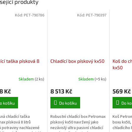
sející produkty
Kód:
PET-790786
Kód:
PET-790397
ící taška písková 8
Chladící box pískový kx50
Koš do c
kx50
Skladem
(2 ks)
Skladem
(>5 ks)
8 Kč
8 513 Kč
569 Kč
o košíku
Do košíku
Do ko
ná chladící taška
Robustní chladící box Petromax
Koš Petrom
ax písková 8 litrů
pískový kx50 navržený jako
boxu kx50,
 potraviny nachlazené
nezávislý ultra pasivní chladicí
chladícího