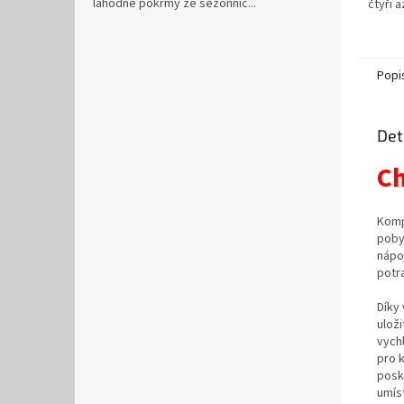
lahodné pokrmy ze sezónníc...
čtyři 
na bate
Popi
Det
Ch
Komp
pobyt
nápoj
potra
Díky
uloži
vych
pro 
posky
umíst