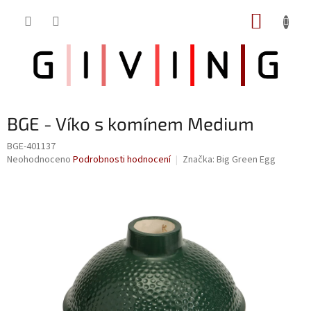
Přejít
NÁKUP
na
obsah
KOŠÍK
BGE - Víko s komínem Medium
BGE-401137
Průměrné
Neohodnoceno
Podrobnosti hodnocení
Značka:
Big Green Egg
hodnocení
produktu
je
0,0
z
5
hvězdiček.