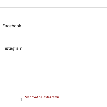
Z
á
p
a
Facebook
t
í
Instagram
Sledovat na Instagramu