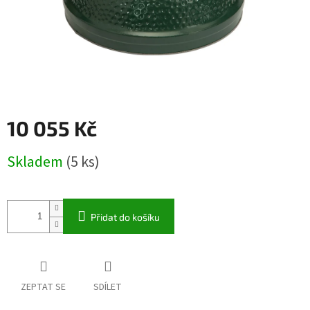
10 055 Kč
Měrná
Skladem
(5 ks)
cena:
Přidat do košíku
ZEPTAT SE
SDÍLET