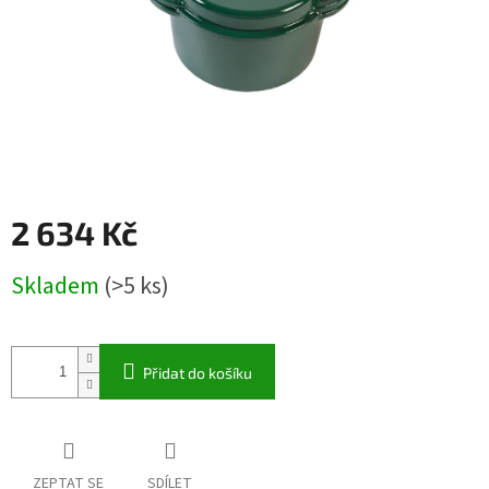
2 634 Kč
Měrná
Skladem
(>5 ks)
cena:
Přidat do košíku
ZEPTAT SE
SDÍLET