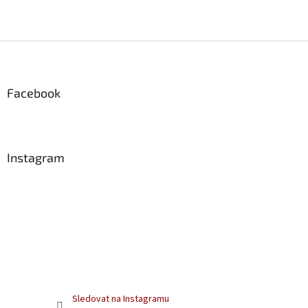
Z
á
p
a
Facebook
t
í
Instagram
Sledovat na Instagramu