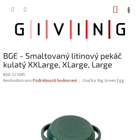
Přejít
NÁKUP
na
obsah
KOŠÍK
BGE - Smaltovaný litinový pekáč
kulatý XXLarge, XLarge, Large
BGE-117045
Průměrné
Neohodnoceno
Podrobnosti hodnocení
Značka:
Big Green Egg
hodnocení
produktu
je
0,0
z
5
hvězdiček.