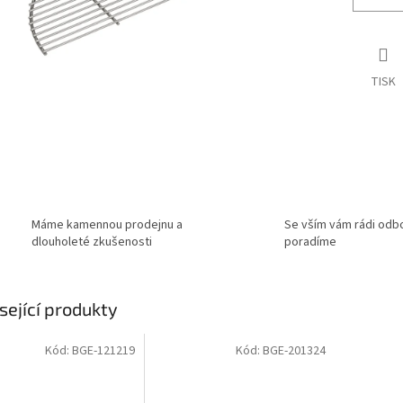
TISK
Máme kamennou prodejnu a
Se vším vám rádi odb
dlouholeté zkušenosti
poradíme
sející produkty
Kód:
BGE-121219
Kód:
BGE-201324