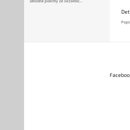
lahodné pokrmy ze sezónníc...
Det
Popi
Z
á
p
a
t
Faceboo
í