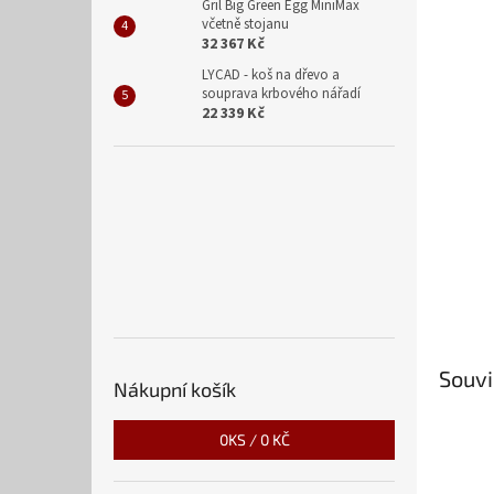
n
Gril Big Green Egg MiniMax
včetně stojanu
e
32 367 Kč
l
LYCAD - koš na dřevo a
souprava krbového nářadí
22 339 Kč
Souvi
Nákupní košík
0
KS /
0 KČ