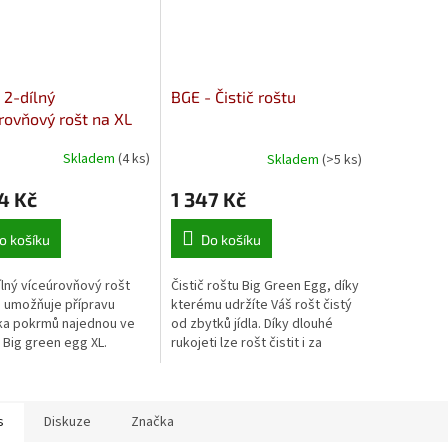
 2-dílný
BGE - Čistič roštu
rovňový rošt na XL
Skladem
(4 ks)
Skladem
(>5 ks)
4 Kč
1 347 Kč
o košíku
Do košíku
lný víceúrovňový rošt
Čistič roštu Big Green Egg, díky
 umožňuje přípravu
kterému udržíte Váš rošt čistý
ka pokrmů najednou ve
od zbytků jídla. Díky dlouhé
Big green egg XL.
rukojeti lze rošt čistit i za
horka.
s
Diskuze
Značka