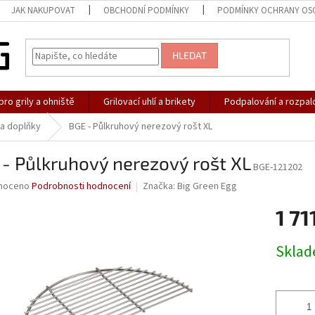
JAK NAKUPOVAT
OBCHODNÍ PODMÍNKY
PODMÍNKY OCHRANY OS
HLEDAT
pro grily a ohniště
Grilovací uhlí a brikety
Podpalování a rozpal
 a doplňky
BGE - Půlkruhový nerezový rošt XL
- Půlkruhový nerezový rošt XL
BGE-121202
né
noceno
Podrobnosti hodnocení
Značka:
Big Green Egg
ní
1 71
u
Měrná
Skla
cena:
ek.