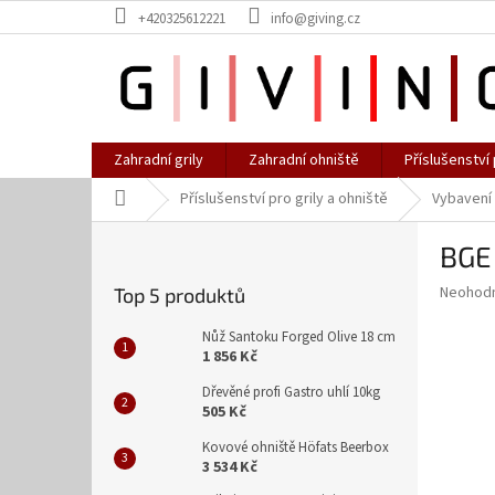
Přejít
+420325612221
info@giving.cz
na
obsah
Zahradní grily
Zahradní ohniště
Příslušenství 
Domů
Příslušenství pro grily a ohniště
Vybavení
P
BGE 
o
s
Průměr
Neohod
Top 5 produktů
t
hodnoce
r
produkt
Nůž Santoku Forged Olive 18 cm
a
je
1 856 Kč
0,0
n
Dřevěné profi Gastro uhlí 10kg
z
n
505 Kč
5
í
hvězdič
Kovové ohniště Höfats Beerbox
p
3 534 Kč
a