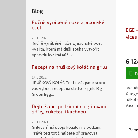
Blog
Ručně vyráběné nože z japonské
oceli
BGE -
víceú
20.11.2025
Ručně vyráběné nože z japonské oceli:
Kvalita, která má duši Touha vytvořit
opravdu kvalitní nůž, k...
6 12
Recept na hruškový koláč na grilu
D
17.5.2022
HRUŠKOVÝ KOLÁČ Tentokrát jsme si pro
Dvoudí
vás vybrali recept na sladké z grilu Big
XLarge
Green Egg...
několi
Vašem 
Dejte šanci podzimnímu grilování –
s fíky, cuketou i kachnou
26.10.2021
Grilování má svoje kouzlo i na podzim.
Popi
Právě teď totiž můžete připravovat