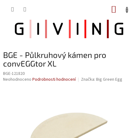
Přejít
NÁKUP
na
obsah
KOŠÍK
BGE - Půlkruhový kámen pro
convEGGtor XL
BGE-121820
Průměrné
Neohodnoceno
Podrobnosti hodnocení
Značka:
Big Green Egg
hodnocení
produktu
je
0,0
z
5
hvězdiček.