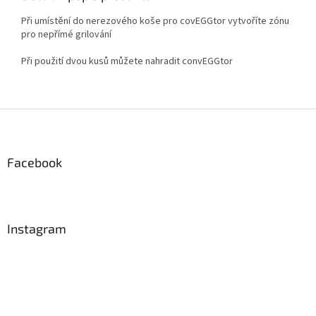
Při umístění do nerezového koše pro covEGGtor vytvoříte zónu
pro nepřímé grilování
Při použití dvou kusů můžete nahradit convEGGtor
Z
á
p
a
Facebook
t
í
Instagram