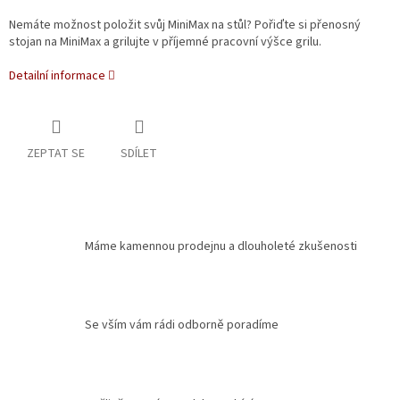
Nemáte možnost položit svůj MiniMax na stůl? Pořiďte si přenosný
stojan na MiniMax a grilujte v příjemné pracovní výšce grilu.
Detailní informace
ZEPTAT SE
SDÍLET
Máme kamennou prodejnu a dlouholeté zkušenosti
Se vším vám rádi odborně poradíme