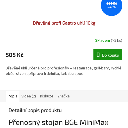
531 Kč
–4 %
Dřevěné profi Gastro uhlí 10kg
Skladem
(>5 ks)
Průměrné
hodnocení
produktu
505 Kč
Do košíku
je
4,5
Dřevěné uhlí určené pro profesionály – restaurace, grill-bary, rychlé
z
občerstvení, přípravu trdelníku, kebabu apod.
5
hvězdiček.
Popis
Videa (2)
Diskuze
Značka
Detailní popis produktu
Přenosný stojan BGE MiniMax