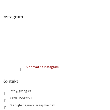
í
Instagram
Sledovat na Instagramu
Kontakt
info
@
giving.cz
+420325612221
Sledujte nejnovější zajímavosti