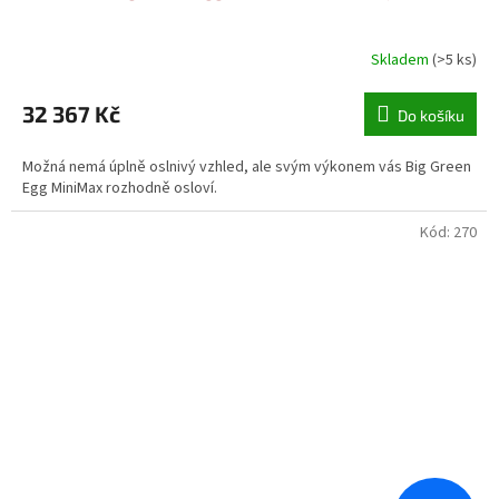
A
R
Skladem
(>5 ks)
M
32 367 Kč
Do košíku
A
Možná nemá úplně oslnivý vzhled, ale svým výkonem vás Big Green
Egg MiniMax rozhodně osloví.
Kód:
270