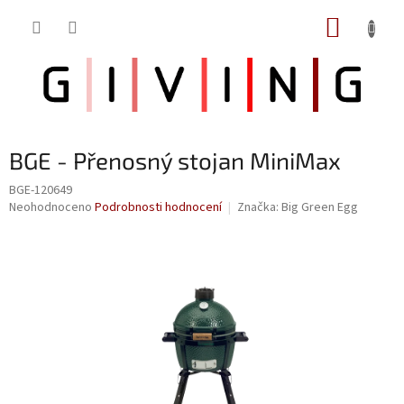
Přejít
NÁKUP
na
obsah
KOŠÍK
BGE - Přenosný stojan MiniMax
BGE-120649
Průměrné
Neohodnoceno
Podrobnosti hodnocení
Značka:
Big Green Egg
hodnocení
produktu
je
0,0
z
5
hvězdiček.