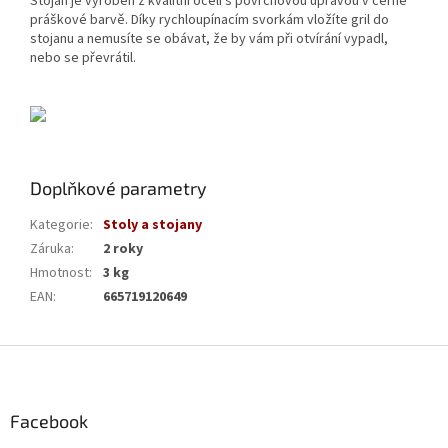
Stojan je vyroben z kvalitní oceli s povrchovou úpravou v černé
práškové barvě. Díky rychloupínacím svorkám vložíte gril do
stojanu a nemusíte se obávat, že by vám při otvírání vypadl,
nebo se převrátil.
Doplňkové parametry
Kategorie
:
Stoly a stojany
Záruka
:
2 roky
Hmotnost
:
3 kg
EAN
:
665719120649
Z
á
p
a
Facebook
t