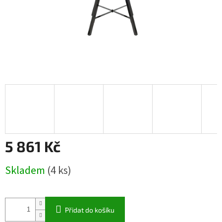
5 861 Kč
Měrná
Skladem
(4 ks)
cena:
Přidat do košíku