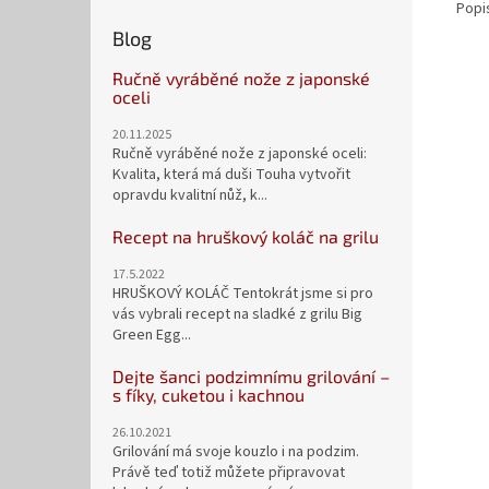
Popi
Blog
Ručně vyráběné nože z japonské
oceli
20.11.2025
Ručně vyráběné nože z japonské oceli:
Kvalita, která má duši Touha vytvořit
opravdu kvalitní nůž, k...
Recept na hruškový koláč na grilu
17.5.2022
HRUŠKOVÝ KOLÁČ Tentokrát jsme si pro
vás vybrali recept na sladké z grilu Big
Green Egg...
Dejte šanci podzimnímu grilování –
s fíky, cuketou i kachnou
26.10.2021
Grilování má svoje kouzlo i na podzim.
Právě teď totiž můžete připravovat