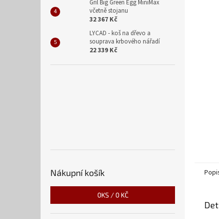
n
Gril Big Green Egg MiniMax
včetně stojanu
e
32 367 Kč
l
LYCAD - koš na dřevo a
souprava krbového nářadí
22 339 Kč
Nákupní košík
Popi
0
KS /
0 KČ
Det