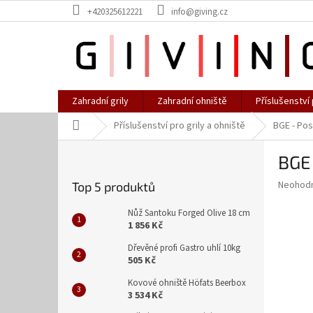
Přejít
+420325612221
info@giving.cz
na
obsah
Zahradní grily
Zahradní ohniště
Příslušenství 
Domů
Příslušenství pro grily a ohniště
BGE - Pos
P
BGE 
o
s
Průměr
Neohod
Top 5 produktů
t
hodnoce
r
produkt
Nůž Santoku Forged Olive 18 cm
a
je
1 856 Kč
0,0
n
Dřevěné profi Gastro uhlí 10kg
z
n
505 Kč
5
í
hvězdič
Kovové ohniště Höfats Beerbox
p
3 534 Kč
a