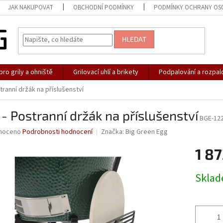
JAK NAKUPOVAT
OBCHODNÍ PODMÍNKY
PODMÍNKY OCHRANY OS
HLEDAT
pro grily a ohniště
Grilovací uhlí a brikety
Podpalování a rozpal
tranní držák na příslušenství
- Postranní držák na příslušenství
BGE-12
né
noceno
Podrobnosti hodnocení
Značka:
Big Green Egg
ní
1 87
u
Měrná
Skla
cena:
ek.