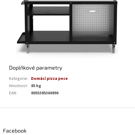
Doplňkové parametry
Kategorie
:
Domácí pizza pece
Hmotnost
:
85 kg
EAN
:
8055385360890
Z
á
p
a
Facebook