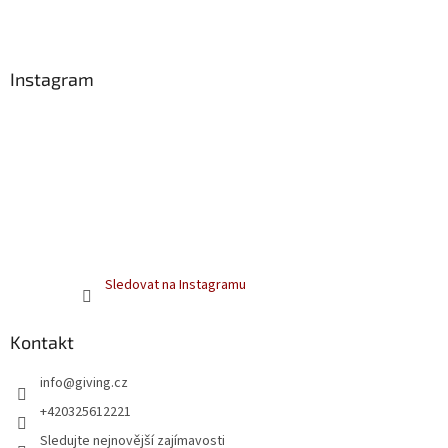
t
í
Instagram
Sledovat na Instagramu
Kontakt
info
@
giving.cz
+420325612221
Sledujte nejnovější zajímavosti