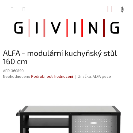
Přejít
NÁKUP
na
obsah
KOŠÍK
ALFA - modulární kuchyňský stůl
160 cm
AFR-360890
Průměrné
Neohodnoceno
Podrobnosti hodnocení
Značka:
ALFA pece
hodnocení
produktu
je
0,0
z
5
hvězdiček.