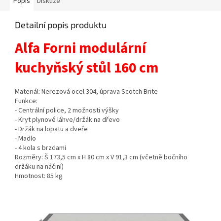
Popis
Diskuze
Detailní popis produktu
Alfa Forni modulární
kuchyňský stůl 160 cm
Materiál: Nerezová ocel 304, úprava Scotch Brite
Funkce:
- Centrální police, 2 možnosti výšky
- Kryt plynové láhve/držák na dřevo
- Držák na lopatu a dveře
- Madlo
- 4 kola s brzdami
Rozměry: Š 173,5 cm x H 80 cm x V 91,3 cm (včetně bočního
držáku na náčiní)
Hmotnost: 85 kg