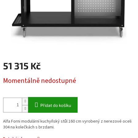
51 315 Kč
Měrná
Momentálně nedostupné
cena:
Přidat do košíku
Alfa Forni modulární kuchyňský stůl 160 cm vyrobený z nerezové oceli
304 na kolečkách s brzdami.